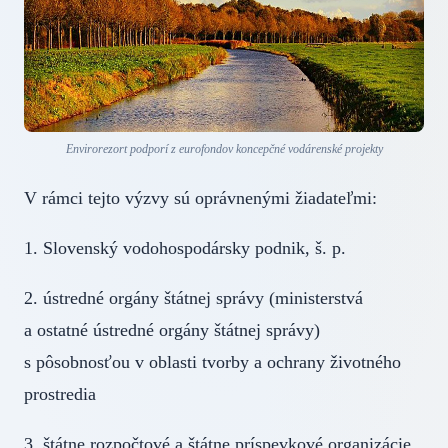
Envirorezort podporí z eurofondov koncepčné vodárenské projekty
V rámci tejto výzvy sú oprávnenými žiadateľmi:
1. Slovenský vodohospodársky podnik, š. p.
2. ústredné orgány štátnej správy (ministerstvá
a ostatné ústredné orgány štátnej správy)
s pôsobnosťou v oblasti tvorby a ochrany životného
prostredia
3. štátne rozpočtové a štátne príspevkové organizácie