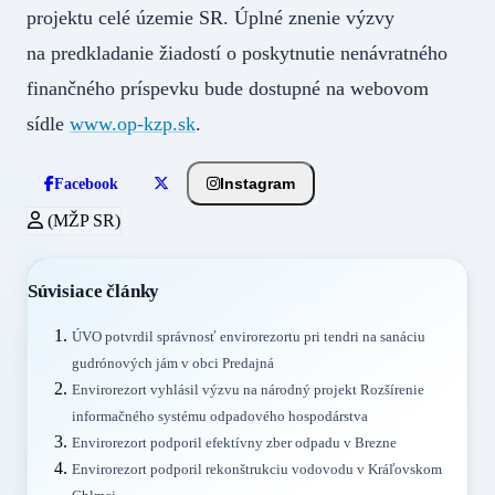
projektu celé územie SR. Úplné znenie výzvy
na predkladanie žiadostí o poskytnutie nenávratného
finančného príspevku bude dostupné na webovom
sídle
www.op-kzp.sk
.
Instagram
Facebook
(MŽP SR)
Súvisiace články
ÚVO potvrdil správnosť envirorezortu pri tendri na sanáciu
gudrónových jám v obci Predajná
Envirorezort vyhlásil výzvu na národný projekt Rozšírenie
informačného systému odpadového hospodárstva
Envirorezort podporil efektívny zber odpadu v Brezne
Envirorezort podporil rekonštrukciu vodovodu v Kráľovskom