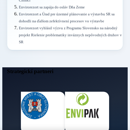
Chlmci
Envirorezort sa zapája do osláv Dňa Zeme
Envirorezort a Úrad pre územné plánovanie a výstavbu SR sa
dohodli na ďalšom zefektívnení procesov vo výstavbe
Envirorezort vyhlásil výzvu z Programu Slovensko na národný
projekt Riešenie problematiky inváznych nepôvodných druhov v
SR
Strategickí partneri