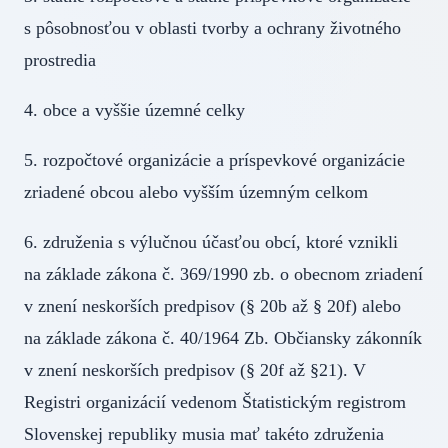
s pôsobnosťou v oblasti tvorby a ochrany životného
prostredia
4. obce a vyššie územné celky
5. rozpočtové organizácie a príspevkové organizácie
zriadené obcou alebo vyšším územným celkom
6. združenia s výlučnou účasťou obcí, ktoré vznikli
na základe zákona č. 369/1990 zb. o obecnom zriadení
v znení neskorších predpisov (§ 20b až § 20f) alebo
na základe zákona č. 40/1964 Zb. Občiansky zákonník
v znení neskorších predpisov (§ 20f až §21). V
Registri organizácií vedenom Štatistickým registrom
Slovenskej republiky musia mať takéto združenia