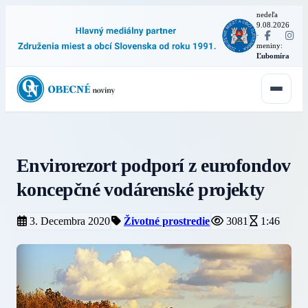
nedeľa
9.08.2026
·
meniny:
Ľubomíra
Envirorezort podporí z eurofondov
koncepčné vodárenské projekty
3. Decembra 2020
Životné prostredie
3081
1:46