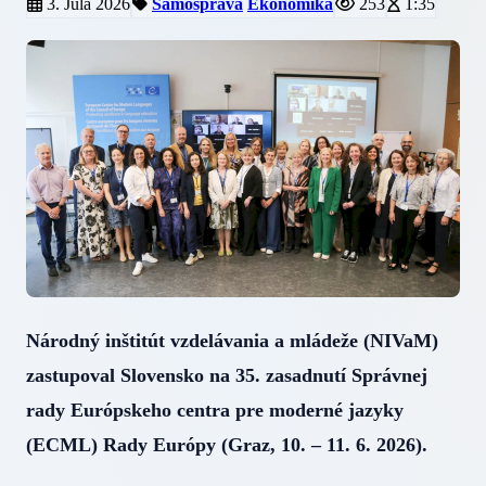
3. Júla 2026
Samospráva
Ekonomika
253
1:35
Národný inštitút vzdelávania a mládeže (NIVaM)
zastupoval Slovensko na 35. zasadnutí Správnej
rady Európskeho centra pre moderné jazyky
(ECML) Rady Európy (Graz, 10. – 11. 6. 2026).