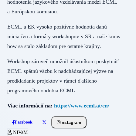
hodnotenia jazykového vzdelávania medzi ECML
a Európskou komisiou.
ECML a EK vysoko pozitívne hodnotia danú
iniciatívu a formáty workshopov v SR a naše know-
how sa stalo základom pre ostatné krajiny.
Workshop zároveň umožnil účastníkom poskytnúť
ECML spätnú väzbu k nadchádzajúcej výzve na
predkladanie projektov v rámci ďalšieho
programového obdobia ECML.
Viac informácií na:
https://www.ecml.at/en/
Instagram
Facebook
NIVaM