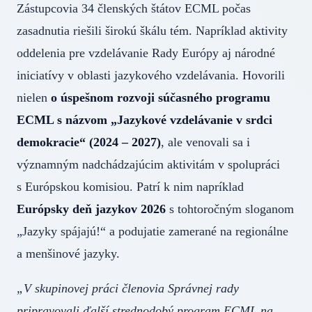
Zástupcovia 34 členských štátov ECML počas
zasadnutia riešili širokú škálu tém. Napríklad aktivity
oddelenia pre vzdelávanie Rady Európy aj národné
iniciatívy v oblasti jazykového vzdelávania. Hovorili
nielen
o úspešnom rozvoji súčasného programu
ECML s názvom „Jazykové vzdelávanie v srdci
demokracie“ (2024 – 2027)
, ale venovali sa i
významným nadchádzajúcim aktivitám v spolupráci
s Európskou komisiou. Patrí k nim napríklad
Európsky deň jazykov 2026
s tohtoročným sloganom
„Jazyky spájajú!“ a podujatie zamerané na regionálne
a menšinové jazyky.
„V skupinovej práci členovia Správnej rady
pripravovali ďalší strednodobý program ECML na