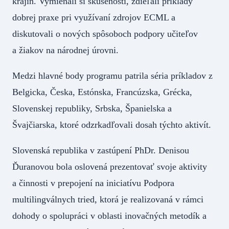
krajín. Vymieňali si skúsenosti, zdieľali príklady
dobrej praxe pri využívaní zdrojov ECML a
diskutovali o nových spôsoboch podpory učiteľov
a žiakov na národnej úrovni.
Medzi hlavné body programu patrila séria príkladov z
Belgicka, Česka, Estónska, Francúzska, Grécka,
Slovenskej republiky, Srbska, Španielska a
Švajčiarska, ktoré odzrkadľovali dosah týchto aktivít.
Slovenská republika v zastúpení PhDr. Denisou
Ďuranovou bola oslovená prezentovať svoje aktivity
a činnosti v prepojení na iniciatívu Podpora
multilingválnych tried, ktorá je realizovaná v rámci
dohody o spolupráci v oblasti inovačných metodík a