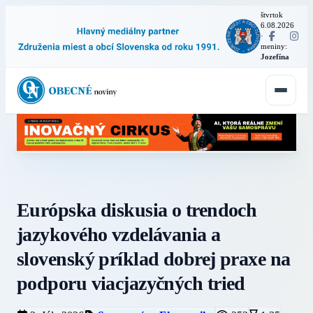
štvrtok
6.08.2026
·
meniny:
Jozefína
Európska diskusia o trendoch
jazykového vzdelávania a
slovenský príklad dobrej praxe na
podporu viacjazyčných tried