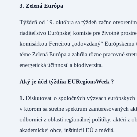
3. Zelená Európa
Týždeň od 19. októbra sa týždeň začne otvorení
riaditeľstvo Európskej komisie pre životné prost
komisárkou Ferreirou „odovzdaný“ Európskemu tý
téme Zelená Európa a zahŕňa rôzne pracovné stretn
energetická účinnosť a biodiverzita.
Aký je účel týždňa EURegionsWeek ?
1.
Diskutovať o spoločných výzvach európskych re
v ktorom sa stretne spektrum zainteresovaných akté
odborníci z oblasti regionálnej politiky, aktéri z 
akademickej obce, inštitúcií EÚ a médiá.