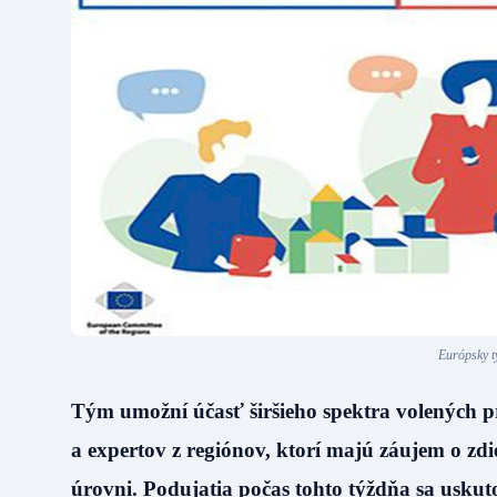
Európsky t
Tým umožní účasť širšieho spektra volených 
a expertov z regiónov, ktorí majú záujem o zd
úrovni. Podujatia počas tohto týždňa sa uskuto