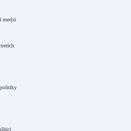
tí medzi
tretích
politiky
itici