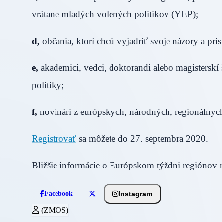
vrátane mladých volených politikov (YEP);
d,
občania, ktorí chcú vyjadriť svoje názory a pri
e,
akademici, vedci, doktorandi alebo magisterskí š
politiky;
f,
novinári z európskych, národných, regionálnych
Registrovať
sa môžete do 27. septembra 2020.
Bližšie informácie o Európskom týždni regiónov 
Instagram
Facebook
(ZMOS)