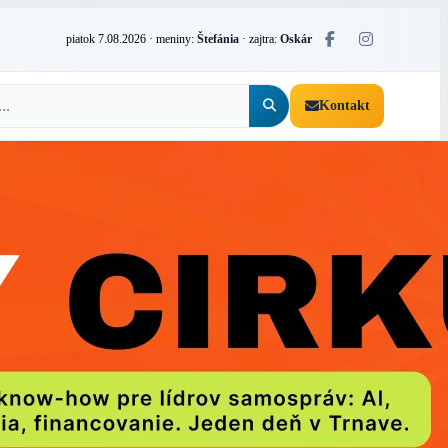
piatok 7.08.2026
· meniny:
Štefánia
· zajtra:
Oskár
Kontakt