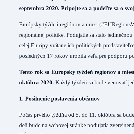
septembra 2020. Pripojte sa a podeľte sa o sv
Európsky týždeň regiónov a miest (#EURegionsWe
regionálnej politike. Podujatie sa stalo jedinečn
celej Európy vrátane ich politických predstavite
posledných 17 rokov urobila veľa pre podporu p
Tento rok sa Európsky týždeň regiónov a miest
októbra 2020.
Každý týždeň sa bude venovať jed
1. Posilnenie postavenia občanov
Počas prvého týždňa od 5. do 11. októbra sa bud
deň bude na webovej stránke podujatia zverejne