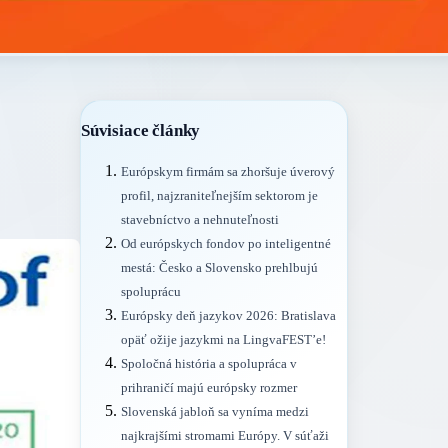
Súvisiace články
Európskym firmám sa zhoršuje úverový
profil, najzraniteľnejším sektorom je
stavebníctvo a nehnuteľnosti
Od európskych fondov po inteligentné
mestá: Česko a Slovensko prehlbujú
spoluprácu
Európsky deň jazykov 2026: Bratislava
opäť ožije jazykmi na LingvaFEST’e!
Spoločná história a spolupráca v
prihraničí majú európsky rozmer
Slovenská jabloň sa vyníma medzi
najkrajšími stromami Európy. V súťaži