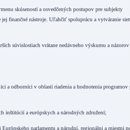
ýmenu skúseností a osvedčených postupov pre subjekty
jej finančné nástroje. Uľahčiť spoluprácu a vytváranie sie
irších súvislostiach vrátane nedávneho výskumu a názorov 
íci a odborníci v oblasti riadenia a hodnotenia programov 
 inštitúcií a európskych a národných združení;
Európskeho parlamentu a národní, regionálni a miestni pol