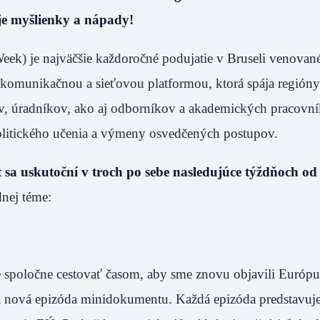
oje myšlienky a nápady!
ek) je najväčšie každoročné podujatie v Bruseli venovan
ou komunikačnou a sieťovou platformou, ktorá spája regióny
ľov, úradníkov, ako aj odborníkov a akademických pracovn
olitického učenia a výmeny osvedčených postupov.
 sa uskutoční v troch po sebe nasledujúce týždňoch od 
nej téme:
e spoločne cestovať časom, aby sme znovu objavili Európ
ná nová epizóda minidokumentu. Každá epizóda predstavuj