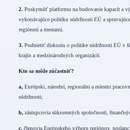
2.
Poskytnúť platformu na budovanie kapacít a v
vykonávajúce politiku súdržnosti EÚ a spravujúce 
regiónmi a mestami.
3.
Podnietiť diskusiu o politike súdržnosti EÚ v š
krajín a medzinárodných organizácií.
Kto sa môže zúčastniť?
a,
Európski, národní, regionálni a miestni pracovn
súdržnosti;
b,
zástupcovia súkromných spoločností, finančných
c,
členovia Európskeho výboru regiónov, poslanci 