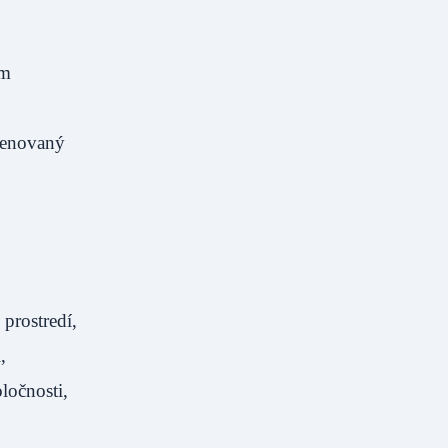
ym
venovaný
prostredí,
,
oločnosti,