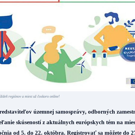
ýždeň regiónov a miest už čoskoro online!
predstaviteľov územnej samosprávy, odborných zames
ieľanie skúseností z aktuálnych európskych tém na mies
čnia od 5. do 22. októbra. Registrovať sa môžete do 2