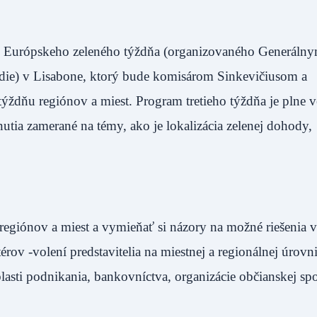
m Európskeho zeleného týždňa (organizovaného Generáln
redie) v Lisabone, ktorý bude komisárom Sinkevičiusom a
ždňu regiónov a miest. Program tretieho týždňa je plne 
utia zamerané na témy, ako je lokalizácia zelenej dohody,
giónov a miest a vymieňať si názory na možné riešenia v 
rov -volení predstavitelia na miestnej a regionálnej úrovni
oblasti podnikania, bankovníctva, organizácie občianskej sp