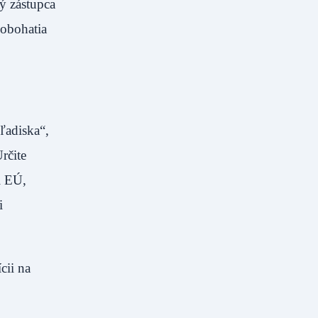
ý zástupca
 obohatia
ľadiska“,
rčite
i EÚ,
i
cii na