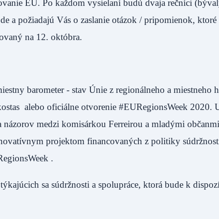
dovanie EÚ. Po každom vysielaní budú dvaja rečníci (býval
e a požiadajú Vás o zaslanie otázok / pripomienok, ktoré
ovaný na 12. októbra.
iestny barometer - stav Únie z regionálneho a miestneho h
kostas alebo oficiálne otvorenie #EURegionsWeek 2020. U
ena názorov medzi komisárkou Ferreirou a mladými občanm
novatívnym projektom financovaných z politiky súdržnost
URegionsWeek .
 týkajúcich sa súdržnosti a spolupráce, ktorá bude k dispozí