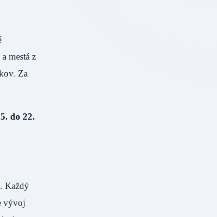
é
 a mestá z
íkov. Za
5. do 22.
u. Každý
e vývoj