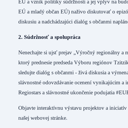
EÚ a vznik politiky súdržnosti a jej vplyv na bu
EÚ a mladý občan EÚ) naživo diskutovať o epizód
diskusiu a nadchádzajúci dialóg s občanmi naplán
2. Súdržnosť a spolupráca
Nenechajte si ujsť prejav „Výročný regionálny a m
ktorý prednesie predseda Výboru regiónov Tzitzi
sledujte dialóg s občanmi - živá diskusia a vým
slávnostné odovzdávanie ocenení vynikajúcim a i
Regiostars a slávnostné ukončenie podujatia #E
Objavte interaktívnu výstavu projektov a iniciatív
našej webovej stránke.