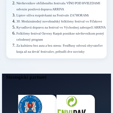
Návštevníkov obľúbeného festivalu VÍNO POD HVIEZDAMI
odvezie posilová doprava ARRIVA
Liptov ožíva rozprávkami na Festivale ZA7HORAMi
30. Medzinárodný novohradský folklórny festival vo Fiľakove
Kyvadlovú dopravu na festival vo Východnej zabezpečí ARRIVA
Folklórny festival Ozveny Karpát ponúkne návštevníkom pestrý
celodenný program
Za kultúrou bez auta a bez stresu: FestBusy odvezú obyvateľov
kraja až na deväť festivalov, pribudli dve novinky
Strategickí partneri