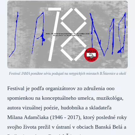
Festival JAMA ponúkne sériu podujatí na netypických miestach B.Štiavnice a okolí
Festival je podľa organizátorov zo združenia ooo
spomienkou na konceptuálneho umelca, muzikológa,
autora vizuálnej poézie, hudobníka a skladateľa
Milana Adamčiaka (1946 - 2017), ktorý posledné roky
svojho života prežil v ústraní v obciach Banská Belá a