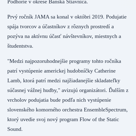
Podhorie v okrese Banská Štiavnica.
Prvý ročník JAMA sa konal v októbri 2019. Podujatie
spája tvorcov a účastníkov z rôznych prostredí a
pozýva na aktívnu účasť návštevníkov, miestnych a
študentstva.
"Medzi najpozoruhodnejšie programy tohto ročníka
patrí vystúpenie americkej hudobníčky Catherine
Lamb, ktorá patrí medzi najžiadanejšie skladateľky
súčasnej vážnej hudby," avizujú organizátori. Ďalším z
vrcholov podujatia bude podľa nich vystúpenie
slovenského komorného orchestra EnsembleSpectrum,
ktorý uvedie svoj nový program Flow of the Static
Sound.