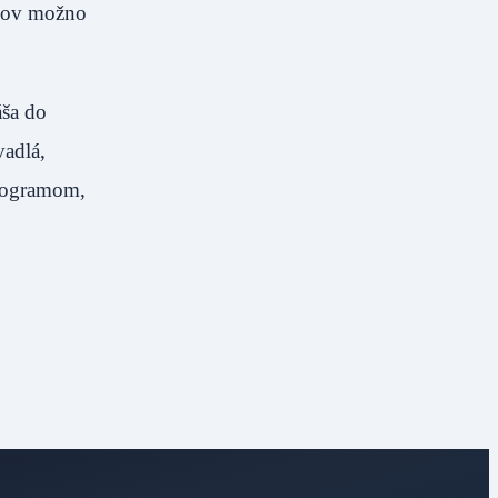
ákov možno
áša do
adlá,
programom,