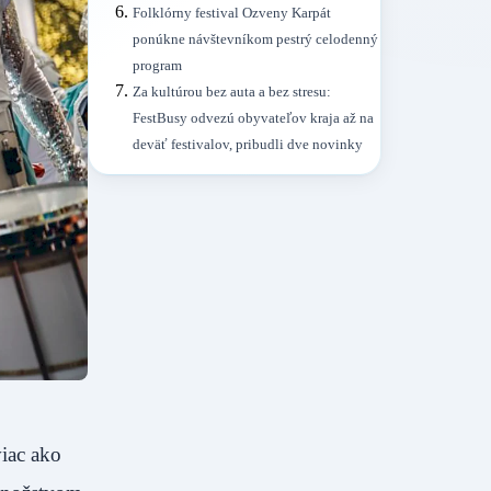
Folklórny festival Ozveny Karpát
ponúkne návštevníkom pestrý celodenný
program
Za kultúrou bez auta a bez stresu:
FestBusy odvezú obyvateľov kraja až na
deväť festivalov, pribudli dve novinky
viac ako