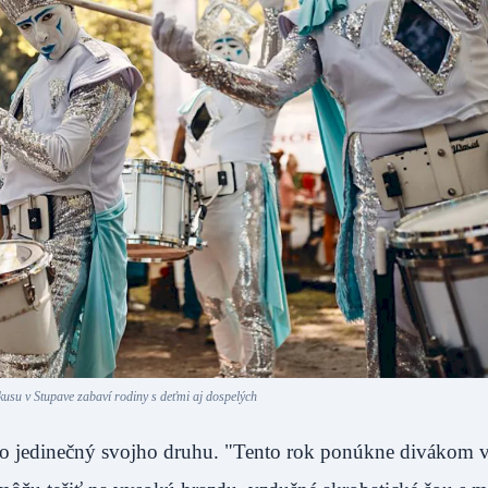
kusu v Stupave zabaví rodiny s deťmi aj dospelých
eyho jedinečný svojho druhu. "Tento rok ponúkne divákom 