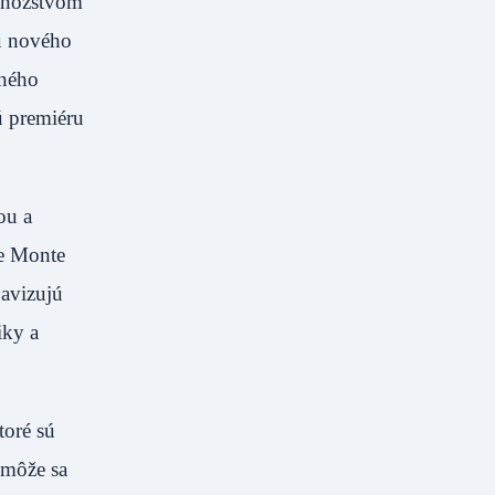
 množstvom
lu nového
rného
ú premiéru
ou a
ue Monte
 avizujú
iky a
toré sú
 môže sa