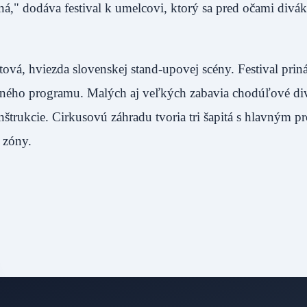
čná," dodáva festival k umelcovi, ktorý sa pred očami div
vá, hviezda slovenskej stand-upovej scény. Festival prin
dného programu. Malých aj veľkých zabavia chodúľové div
nštrukcie. Cirkusovú záhradu tvoria tri šapitá s hlavným 
 zóny.