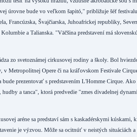
 môžu tešiť na vysokú hrazdu, vzdušné akrobatické šou s
ej úrovne bude vo veľkom šapitó," približuje šéf festiva
aela, Francúzska, Švajčiarska, Juhoafrickej republiky, Seve
y, Kolumbie a Talianska. "Väčšina predstavení má slovensk
.
hádza zo svetoznámej cirkusovej rodiny a školy. Bol hviezd
y, v Metropolitnej Opere či na kráľovskom Festivale Cirq
e sa bude prezentovať s predstavením L'Homme Cirque. Ako
, hudby a tanca", ktorá predvedie "zmes divadelnej dynam
irkusovej aréne sa predstaví sám s kaskadérskymi kúskami, k
avenie je výzvou. Môže sa ocitnúť v neistých situáciách a