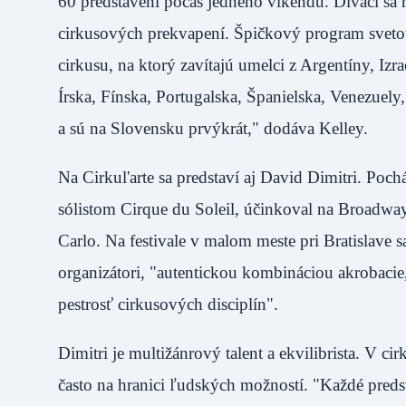
60 predstavení počas jedného víkendu. Diváci sa
cirkusových prekvapení. Špičkový program svetov
cirkusu, na ktorý zavítajú umelci z Argentíny, Izr
Írska, Fínska, Portugalska, Španielska, Venezuel
a sú na Slovensku prvýkrát," dodáva Kelley
Na Cirkul'arte sa predstaví aj David Dimitri. Poc
sólistom Cirque du Soleil, účinkoval na Broadwa
Carlo. Na festivale v malom meste pri Bratislav
organizátori, "autentickou kombináciou akrobacie
pestrosť cirkusových disciplín".
Dimitri je multižánrový talent a ekvilibrista. V c
často na hranici ľudských možností. "Každé predst