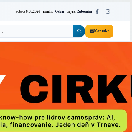
sobota 8.08.2026
· meniny:
Oskár
· zajtra:
Ľubomíra
Kontakt