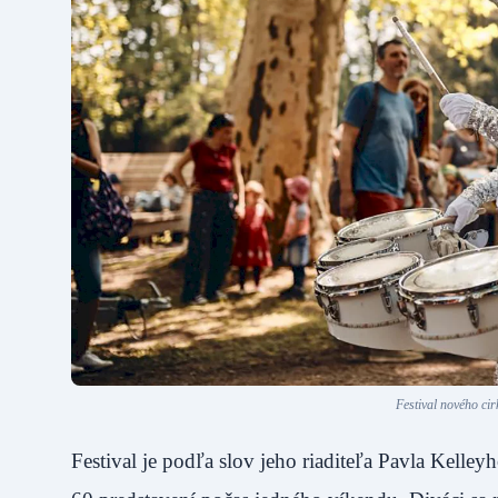
Festival nového cir
Festival je podľa slov jeho riaditeľa Pavla Kell