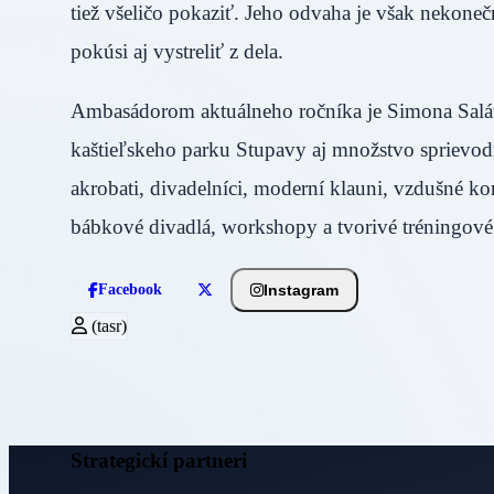
tiež všeličo pokaziť. Jeho odvaha je však nekone
pokúsi aj vystreliť z dela.
Ambasádorom aktuálneho ročníka je Simona Saláto
kaštieľskeho parku Stupavy aj množstvo sprievo
akrobati, divadelníci, moderní klauni, vzdušné ko
bábkové divadlá, workshopy a tvorivé tréningové
Instagram
Facebook
(tasr)
Strategickí partneri