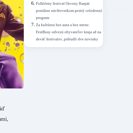
Folklórny festival Ozveny Karpát
ponúkne návštevníkom pestrý celodenný
program
Za kultúrou bez auta a bez stresu:
FestBusy odvezú obyvateľov kraja až na
deväť festivalov, pribudli dve novinky
áď
ami,