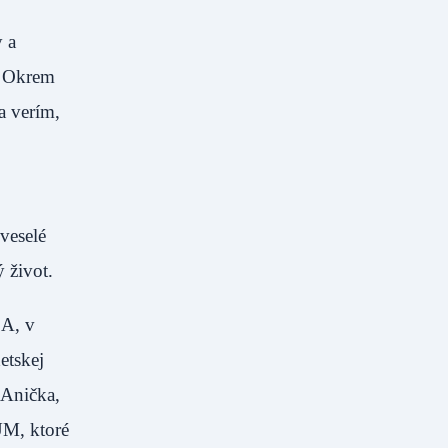
y a
y. Okrem
a verím,
veselé
 život.
LA, v
etskej
 Anička,
UM, ktoré