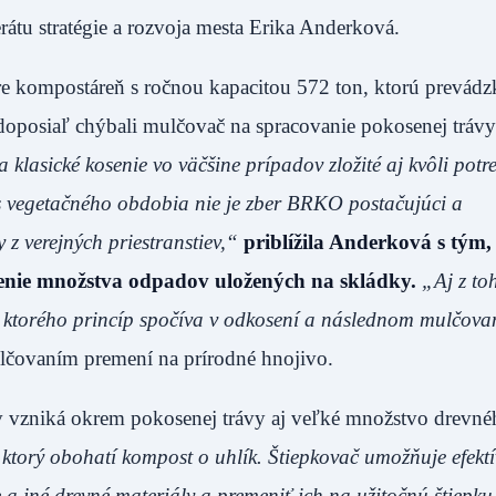
átu stratégie a rozvoja mesta Erika Anderková.
 kompostáreň s ročnou kapacitou 572 ton, ktorú prevád
oposiaľ chýbali mulčovač na spracovanie pokosenej trávy
a klasické kosenie vo väčšine prípadov zložité aj kvôli potr
s vegetačného obdobia nie je zber BRKO postačujúci a
y z verejných priestranstiev,“
priblížila Anderková s tým,
enie množstva odpadov uložených na skládky.
„Aj z t
 ktorého princíp spočíva v odkosení a následnom mulčova
lčovaním premení na prírodné hnojivo.
tiev vzniká okrem pokosenej trávy aj veľké množstvo drevn
ktorý obohatí kompost o uhlík. Štiepkovač umožňuje efekt
a iné drevné materiály a premeniť ich na užitočnú štiepku