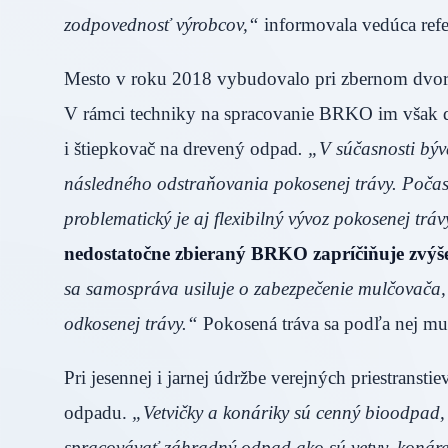
zodpovednosť výrobcov,“
informovala vedúca refer
Mesto v roku 2018 vybudovalo pri zbernom dvore
V rámci techniky na spracovanie BRKO im však d
i štiepkovač na drevený odpad
. „V súčasnosti býv
následného odstraňovania pokosenej trávy. Poča
problematický je aj flexibilný vývoz pokosenej tráv
nedostatočne zbieraný BRKO zapríčiňuje zvýš
sa samospráva usiluje o zabezpečenie mulčovača,
odkosenej trávy.“
Pokosená tráva sa podľa nej mu
Pri jesennej i jarnej údržbe verejných priestrans
odpadu.
„Vetvičky a konáriky sú cenný bioodpad, 
spracovávať záhradný odpad ako sú vetvy, konáre 