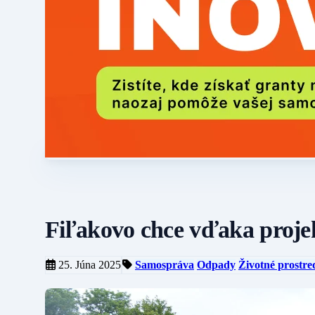
Fiľakovo chce vďaka projek
25. Júna 2025
Samospráva
Odpady
Životné prostre