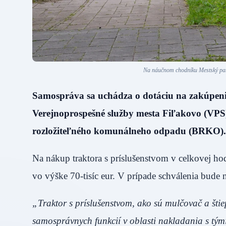
Na náučnom chodníku Mestský park
Samospráva sa uchádza o dotáciu na zakúpenie
Verejnoprospešné služby mesta Fiľakovo (VPS)
rozložiteľného komunálneho odpadu (BRKO).
Na nákup traktora s príslušenstvom v celkovej ho
vo výške 70-tisíc eur. V prípade schválenia bude
„Traktor s príslušenstvom, ako sú mulčovač a šti
samosprávnych funkcií v oblasti nakladania s tým