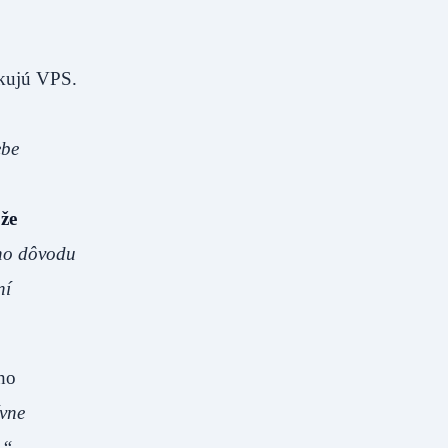
zkujú VPS.
ebe
 že
oho dôvodu
ní
ého
ívne
.“