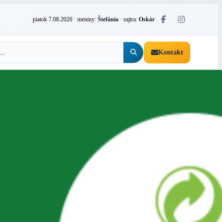
piatok 7.08.2026
· meniny:
Štefánia
· zajtra:
Oskár
Kontakt