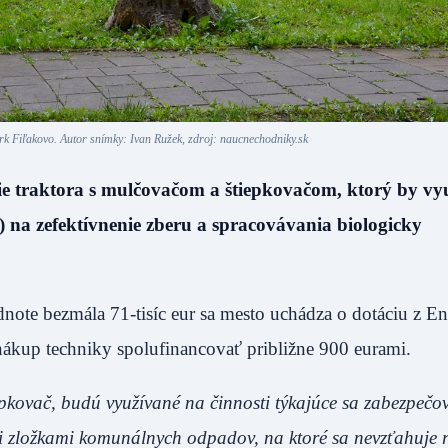
 Fiľakovo. Autor snímky: Ivan Ružek, zdroj: naucnechodniky.sk
 traktora s mulčovačom a štiepkovačom, ktorý by vyu
 na zefektívnenie zberu a spracovávania biologicky
dnote bezmála 71-tisíc eur sa mesto uchádza o dotáciu z E
 nákup techniky spolufinancovať približne 900 eurami.
epkovač, budú využívané na činnosti týkajúce sa zabezpečo
i zložkami komunálnych odpadov, na ktoré sa nevzťahuje r