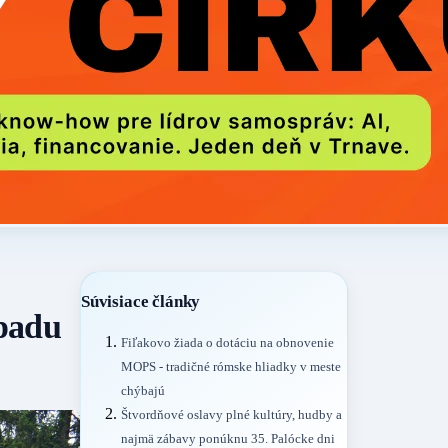
Súvisiace články
dpadu
Fiľakovo žiada o dotáciu na obnovenie
MOPS - tradičné rómske hliadky v meste
chýbajú
Štvordňové oslavy plné kultúry, hudby a
najmä zábavy ponúknu 35. Palócke dni