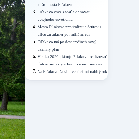
a Dni mesta Fiľakovo
Fiľakovo chce začať s obnovou
verejného osvetlenia
Mesto Fiľakovo zrevitalizuje Štúrovu
ulicu za takmer pol milióna eur
Fiľakovo má po desaťročiach nový
územný plán
V roku 2026 plánuje Fiľakovo realizovať
ďalšie projekty v hodnote miliónov eur
Na Fiľakovo čaká investíciami nabitý rok