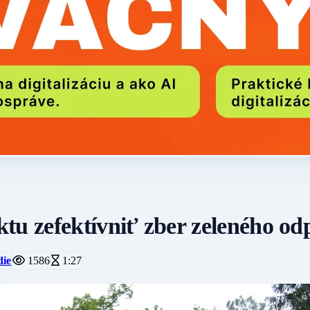
tu zefektívniť zber zeleného o
die
1586
1:27