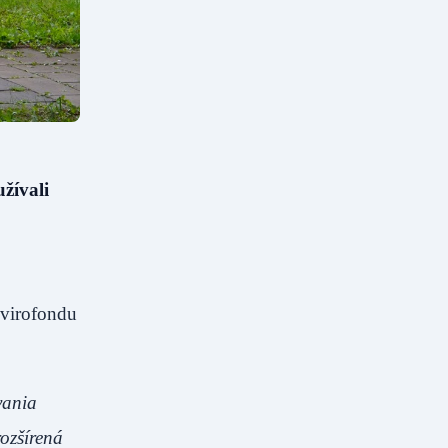
žívali
nvirofondu
vania
ozšírená