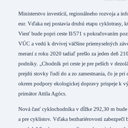
Ministerstvo investícií, regionálneho rozvoja a in
eur. Vďaka nej postavia druhú etapu cyklotrasy, 
Viesť bude popri ceste II/571 s pokračovaním poz
VÚC a vedú k drvivej väčšine priemyselných závo
meraní z roku 2020 tadiaľ prešlo za jeden deň 21
podniky. „Chodník pri ceste je pre peších v dezol
prejdú stovky ľudí do a zo zamestnania, čo je pr
okrem podpory ekologickej dopravy prispeje k výr
primátor Attila Agócs.
Nová časť cyklochodníka v dĺžke 292,30 m bude 
a pre cyklistov. Vďaka bezbariérovosti zabezpeč