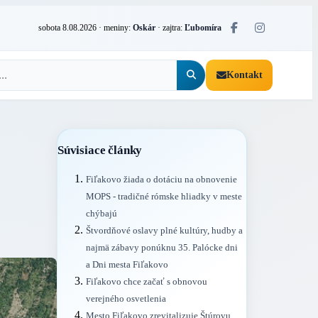
sobota 8.08.2026
· meniny:
Oskár
· zajtra:
Ľubomíra
Kontakt
Súvisiace články
Fiľakovo žiada o dotáciu na obnovenie
MOPS - tradičné rómske hliadky v meste
chýbajú
Štvordňové oslavy plné kultúry, hudby a
najmä zábavy ponúknu 35. Palócke dni
a Dni mesta Fiľakovo
Fiľakovo chce začať s obnovou
verejného osvetlenia
Mesto Fiľakovo zrevitalizuje Štúrovu