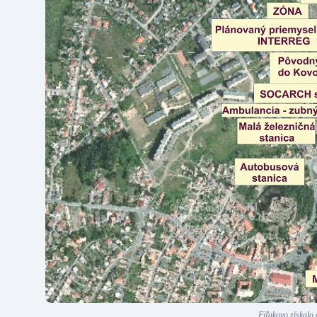
Fiľakovo získalo