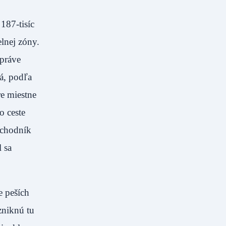
187-tisíc
lnej zóny.
správe
á, podľa
re miestne
o ceste
ochodník
 sa
e peších
zniknú tu