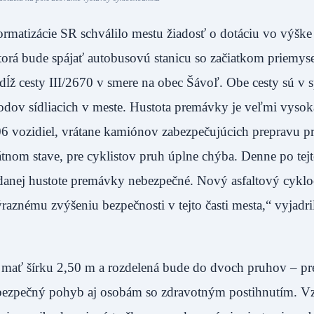
formatizácie SR schválilo mestu žiadosť o dotáciu vo výške 
ktorá bude spájať autobusovú stanicu so začiatkom priemyse
dĺž cesty III/2670 v smere na obec Šávoľ. Obe cesty sú v 
dov sídliacich v meste. Hustota premávky je veľmi vysok
06 vozidiel, vrátane kamiónov zabezpečujúcich prepravu p
átnom stave, pre cyklistov pruh úplne chýba. Denne po tejt
i danej hustote premávky nebezpečné. Nový asfaltový cykl
aznému zvýšeniu bezpečnosti v tejto časti mesta,“ vyjadril
mať šírku 2,50 m a rozdelená bude do dvoch pruhov – pr
í bezpečný pohyb aj osobám so zdravotným postihnutím. V