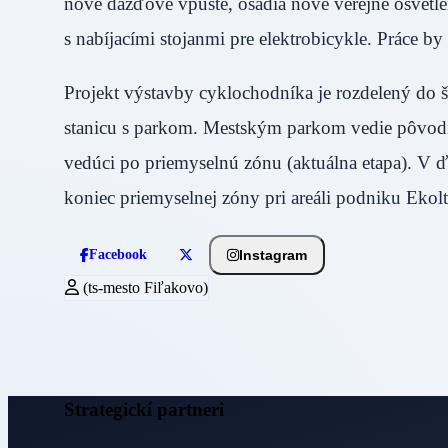
nové dažďové vpuste, osadia nové verejné osvetlen
s nabíjacími stojanmi pre elektrobicykle. Práce by
Projekt výstavby cyklochodníka je rozdelený do š
stanicu s parkom. Mestským parkom vedie pôvodná
vedúci po priemyselnú zónu (aktuálna etapa). V 
koniec priemyselnej zóny pri areáli podniku Ekolt
Instagram
Facebook
(ts-mesto Fiľakovo)
Strategickí partneri