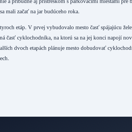
ie a pribudne aj prístreškom s parkovacími miestami pre b
 sa mali začať na jar budúceho roka.
tyroch etáp. V prvej vybudovalo mesto časť spájajúcu žel
 časť cyklochodníka, na ktorú sa na jej konci napojí no
ďalších dvoch etapách plánuje mesto dobudovať cyklochod
ech.