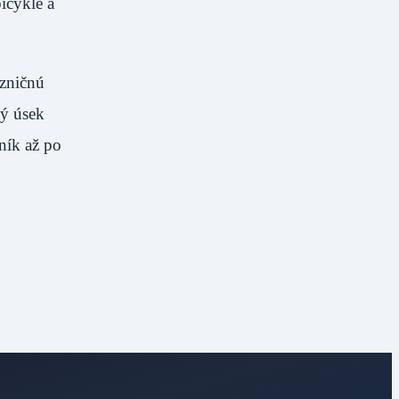
icykle a
ezničnú
vý úsek
ník až po