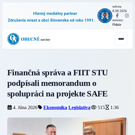
sobota
8.08.2026
·
meniny:
Oskár
Finančná správa a FIIT STU
podpísali memorandum o
spolupráci na projekte SAFE
4. Júna 2026
Ekonomika
Legislatíva
515
1:36