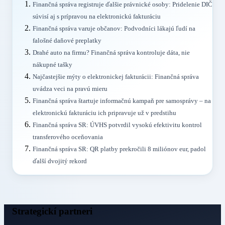
Finančná správa registruje ďalšie právnické osoby: Pridelenie DIČ
súvisí aj s prípravou na elektronickú fakturáciu
Finančná správa varuje občanov: Podvodníci lákajú ľudí na
falošné daňové preplatky
Drahé auto na firmu? Finančná správa kontroluje dáta, nie
nákupné tašky
Najčastejšie mýty o elektronickej fakturácii: Finančná správa
uvádza veci na pravú mieru
Finančná správa štartuje informačnú kampaň pre samosprávy – na
elektronickú fakturáciu ich pripravuje už v predstihu
Finančná správa SR: ÚVHS potvrdil vysokú efektivitu kontrol
transferového oceňovania
Finančná správa SR: QR platby prekročili 8 miliónov eur, padol
ďalší dvojitý rekord
Strategickí partneri