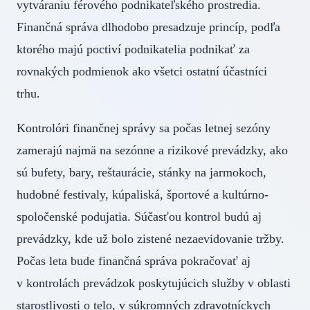
vytváraniu férového podnikateľského prostredia.
Finančná správa dlhodobo presadzuje princíp, podľa
ktorého majú poctiví podnikatelia podnikať za
rovnakých podmienok ako všetci ostatní účastníci
trhu.
Kontrolóri finančnej správy sa počas letnej sezóny
zamerajú najmä na sezónne a rizikové prevádzky, ako
sú bufety, bary, reštaurácie, stánky na jarmokoch,
hudobné festivaly, kúpaliská, športové a kultúrno-
spoločenské podujatia. Súčasťou kontrol budú aj
prevádzky, kde už bolo zistené nezaevidovanie tržby.
Počas leta bude finančná správa pokračovať aj
v kontrolách prevádzok poskytujúcich služby v oblasti
starostlivosti o telo, v súkromných zdravotníckych