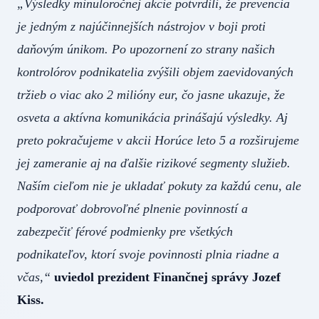
„Výsledky minuloročnej akcie potvrdili, že prevencia
je jedným z najúčinnejších nástrojov v boji proti
daňovým únikom. Po upozornení zo strany našich
kontrolórov podnikatelia zvýšili objem zaevidovaných
tržieb o viac ako 2 milióny eur, čo jasne ukazuje, že
osveta a aktívna komunikácia prinášajú výsledky. Aj
preto pokračujeme v akcii Horúce leto 5 a rozširujeme
jej zameranie aj na ďalšie rizikové segmenty služieb.
Naším cieľom nie je ukladať pokuty za každú cenu, ale
podporovať dobrovoľné plnenie povinností a
zabezpečiť férové podmienky pre všetkých
podnikateľov, ktorí svoje povinnosti plnia riadne a
včas,“
uviedol prezident Finančnej správy Jozef
Kiss.