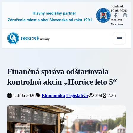
pondelok
10.08.2026
·
meniny:
Vavrinec
Finančná správa odštartovala
kontrolnú akciu „Horúce leto 5“
1. Júla 2026
Ekonomika
Legislatíva
394
2:26