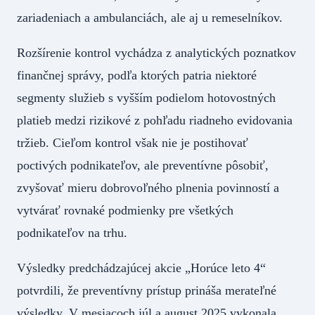
zariadeniach a ambulanciách, ale aj u remeselníkov.
Rozšírenie kontrol vychádza z analytických poznatkov
finančnej správy, podľa ktorých patria niektoré
segmenty služieb s vyšším podielom hotovostných
platieb medzi rizikové z pohľadu riadneho evidovania
tržieb. Cieľom kontrol však nie je postihovať
poctivých podnikateľov, ale preventívne pôsobiť,
zvyšovať mieru dobrovoľného plnenia povinností a
vytvárať rovnaké podmienky pre všetkých
podnikateľov na trhu.
Výsledky predchádzajúcej akcie „Horúce leto 4“
potvrdili, že preventívny prístup prináša merateľné
výsledky. V mesiacoch júl a august 2025 vykonala