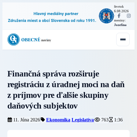
štvrtok
6.08.2026
·
meniny:
Jozefína
Finančná správa rozširuje
registráciu z úradnej moci na daň
z príjmov pre ďalšie skupiny
daňových subjektov
11. Júna 2026
Ekonomika
Legislatíva
763
1:36