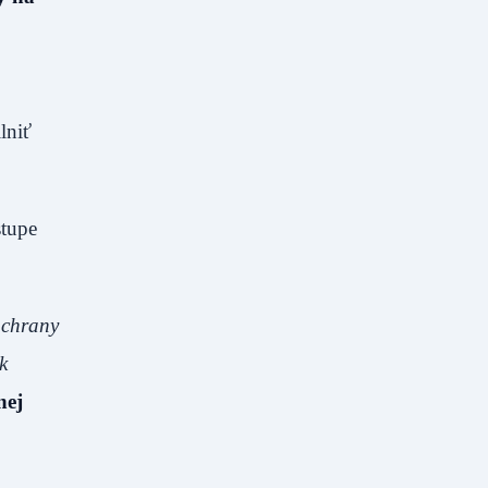
lniť
stupe
ochrany
k
nej