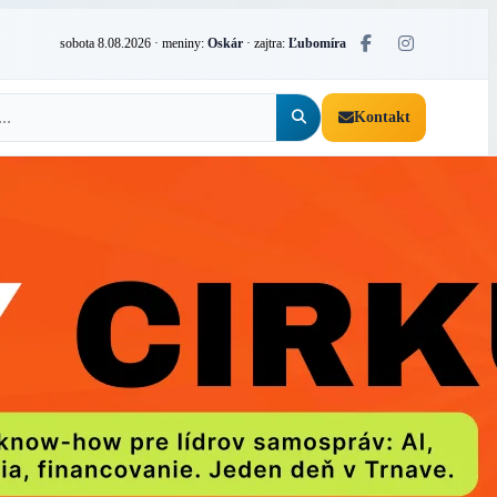
sobota 8.08.2026
· meniny:
Oskár
· zajtra:
Ľubomíra
Kontakt