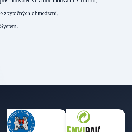
 prisťahovalectvu a obchodovaniu s ľuďmi,
ie zbytočných obmedzení,
 System.