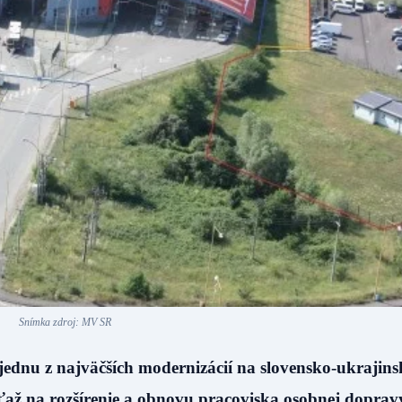
Snímka zdroj: MV SR
ednu z najväčších modernizácií na slovensko-ukrajins
úťaž na rozšírenie a obnovu pracoviska osobnej doprav