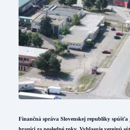
Finančná správa Slovenskej republiky spúšťa j
hranici za posledné roky. Vyhlasuje verejnú s