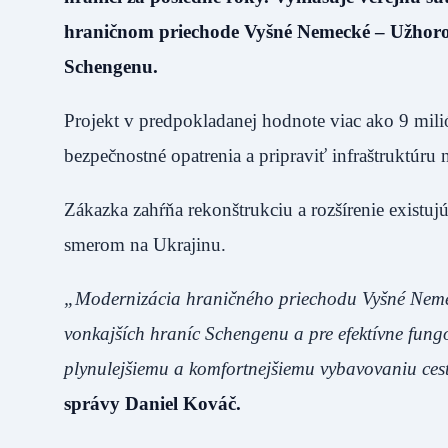
hraničnom priechode Vyšné Nemecké – Užhorod,
Schengenu.
Projekt v predpokladanej hodnote viac ako 9 mili
bezpečnostné opatrenia a pripraviť infraštruktúr
Zákazka zahŕňa rekonštrukciu a rozšírenie existuj
smerom na Ukrajinu.
„Modernizácia hraničného priechodu Vyšné Nemec
vonkajších hraníc Schengenu a pre efektívne fungo
plynulejšiemu a komfortnejšiemu vybavovaniu ces
správy Daniel Kováč.