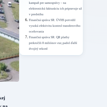
kampaň pre samosprávy – na
elektronickú fakturáciu ich pripravuje už
v predstihu
Finančná správa SR: ÚVHS potvrdil
vysokú efektivitu kontrol transferového
oceňovania
Finančná správa SR: QR platby
prekročili 8 miliónov eur, padol ďalší
dvojitý rekord
kej
y na