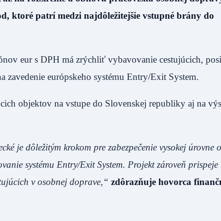
 ktoré patrí medzi najdôležitejšie vstupné brány do
ónov eur s DPH má zrýchliť vybavovanie cestujúcich, posi
u na zavedenie európskeho systému Entry/Exit System.
úcich objektov na vstupe do Slovenskej republiky aj na vý
ké je dôležitým krokom pre zabezpečenie vysokej úrovne 
vanie systému Entry/Exit System. Projekt zároveň prispeje 
tujúcich v osobnej doprave,“
zdôrazňuje hovorca finanč