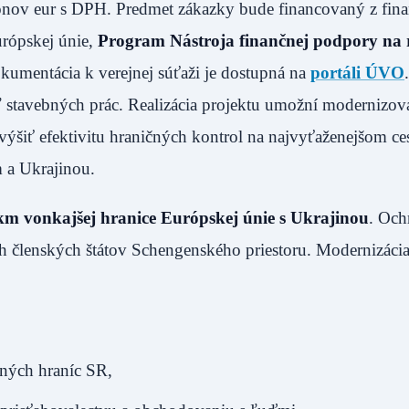
ónov eur s DPH. Predmet zákazky bude financovaný z fin
urópskej únie,
Program Nástroja finančnej podpory na 
umentácia k verejnej súťaži je dostupná na
portáli ÚVO
ľ stavebných prác. Realizácia projektu umožní modernizov
 zvýšiť efektivitu hraničných kontrol na najvyťaženejšom c
 a Ukrajinou.
km vonkajšej hranice Európskej únie s Ukrajinou
. Och
 členských štátov Schengenského priestoru. Modernizáci
ných hraníc SR,