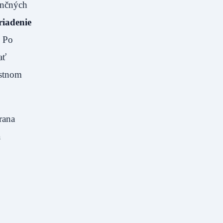
ančných
riadenie
. Po
ať
estnom
rana
a