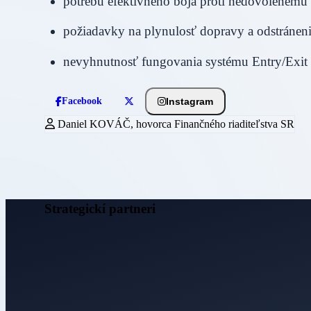
potrebu efektívneho boja proti nedovolenému
požiadavky na plynulosť dopravy a odstránen
nevyhnutnosť fungovania systému Entry/Exit
Instagram
Facebook
Daniel KOVÁČ, hovorca Finančného riaditeľstva SR
Strategickí partneri