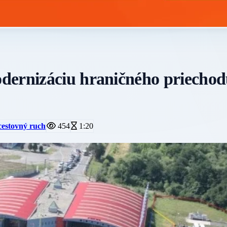
dernizáciu hraničného priecho
cestovný ruch
454
1:20