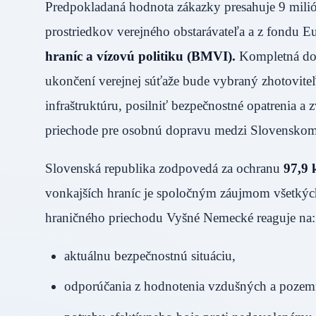
Predpokladaná hodnota zákazky presahuje 9 mili
prostriedkov verejného obstarávateľa a z fondu E
hraníc a vízovú politiku (BMVI).
Kompletná dok
ukončení verejnej súťaže bude vybraný zhotovite
infraštruktúru, posilniť bezpečnostné opatrenia a
priechode pre osobnú dopravu medzi Slovenskom
Slovenská republika zodpovedá za ochranu
97,9 
vonkajších hraníc je spoločným záujmom všetkých
hraničného priechodu Vyšné Nemecké reaguje na:
aktuálnu bezpečnostnú situáciu,
odporúčania z hodnotenia vzdušných a pozem