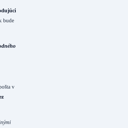
dujúci
 bude
hodného
pošta v
ez
lnými