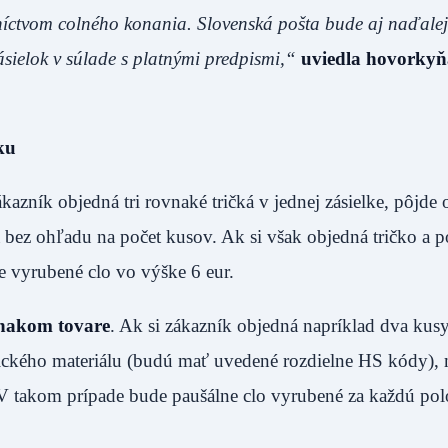
íctvom colného konania. Slovenská pošta bude aj naďalej
sielok v súlade s platnými predpismi,“
uviedla hovorkyň
ku
kazník objedná tri rovnaké tričká v jednej zásielke, pôjde 
 bez ohľadu na počet kusov. Ak si však objedná tričko a 
e vyrubené clo vo výške 6 eur.
vnakom tovare
. Ak si zákazník objedná napríklad dva kus
tického materiálu (budú mať uvedené rozdielne HS kódy),
 V takom prípade bude paušálne clo vyrubené za každú po