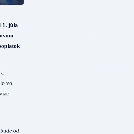
 1. júla
 novom
poplatok
 a
clo vo
viac
é bude od