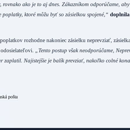
, rovnako ako je to aj dnes. Zákazníkom odporúčame, aby 
 poplatky, ktoré môžu byť so zásielkou spojené,“
doplnil
h poplatkov rozhodne nakoniec zásielku neprevziať, zásiel
 odosielateľovi.
„Tento postup však neodporúčame, Nepre
r zaplatil. Najistejšie je balík prevziať, nakoľko colné kon
nská pošta