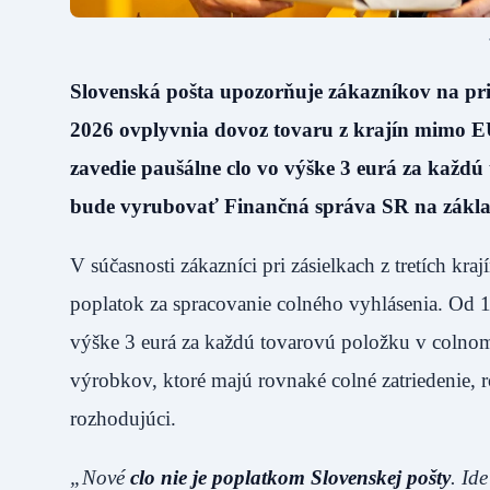
Slovenská pošta upozorňuje zákazníkov na prip
2026 ovplyvnia dovoz tovaru z krajín mimo EÚ
zavedie paušálne clo vo výške 3 eurá za každ
bude vyrubovať Finančná správa SR na základe
V súčasnosti zákazníci pri zásielkach z tretích k
poplatok za spracovanie colného vyhlásenia. Od 
výške 3 eurá za každú tovarovú položku v colnom
výrobkov, ktoré majú rovnaké colné zatriedenie, 
rozhodujúci.
„Nové
clo nie je poplatkom Slovenskej pošty
. Id