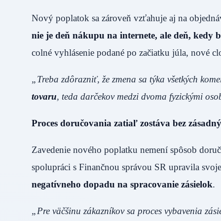
Nový poplatok sa zároveň vzťahuje aj na objednáv
nie je deň nákupu na internete, ale deň, kedy b
colné vyhlásenie podané po začiatku júla, nové cl
„Treba zdôrazniť, že zmena sa týka všetkých komerč
tovaru
, teda darčekov medzi dvoma fyzickými os
Proces
doručovania zatiaľ zostáva bez zásadn
Zavedenie nového poplatku nemení spôsob doručo
spolupráci s Finančnou správou SR upravila svoj
negatívneho dopadu na spracovanie zásielok
.
„Pre väčšinu zákazníkov sa proces vybavenia zási