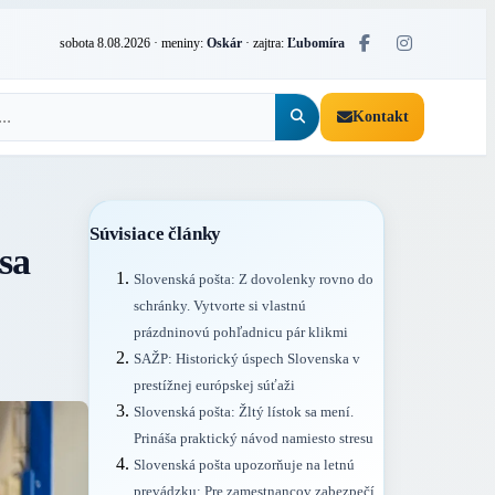
sobota 8.08.2026
· meniny:
Oskár
· zajtra:
Ľubomíra
Kontakt
Súvisiace články
sa
Slovenská pošta: Z dovolenky rovno do
schránky. Vytvorte si vlastnú
prázdninovú pohľadnicu pár klikmi
SAŽP: Historický úspech Slovenska v
prestížnej európskej súťaži
Slovenská pošta: Žltý lístok sa mení.
Prináša praktický návod namiesto stresu
Slovenská pošta upozorňuje na letnú
prevádzku: Pre zamestnancov zabezpečí