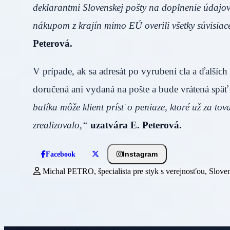
deklarantmi Slovenskej pošty na doplnenie údajov
nákupom z krajín mimo EÚ overili všetky súvisiace
Peterová.
V prípade, ak sa adresát po vyrubení cla a ďalšíc
doručená ani vydaná na pošte a bude vrátená späť
balíka môže klient prísť o peniaze, ktoré už za tova
zrealizovalo,“
uzatvára E. Peterová.
Instagram
Facebook
Michal PETRO, špecialista pre styk s verejnosťou, Slove