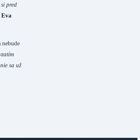
si pred
a Eva
ka nebude
vzatím
anie sa už