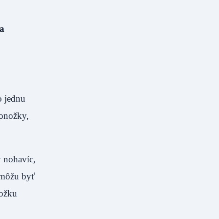
a
o jednu
ponožky,
y nohavíc,
 môžu byť
ložku