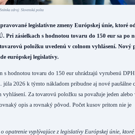
Snímka zdroj: Slovenská pošta
ravované legislatívne zmeny Európskej únie, ktoré od
. Pri zásielkach s hodnotou tovaru do 150 eur sa po
ú tovarovú položku uvedenú v colnom vyhlásení. Nový 
 európskej legislatívy.
rajín s hodnotou tovaru do 150 eur uhrádzajú vyrubenú DPH
1. júla 2026 k týmto nákladom pribudne aj nové paušálne 
 vyhlásení. Za tovarovú položku sa považuje jeden alebo 
rovnaký opis a rovnaký pôvod. Počet kusov pritom nie je
e o opatrenie vyplývajúce z legislatívy Európskej únie, ktor