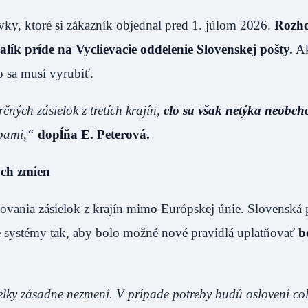
ky, ktoré si zákazník objednal pred 1. júlom 2026.
Rozho
alík príde na Vyclievacie oddelenie Slovenskej pošty.
Ak
o sa musí vyrubiť.
ných zásielok z tretích krajín,
clo sa však netýka neobc
obami,“
dopĺňa E. Peterová.
ých zmien
vania zásielok z krajín mimo Európskej únie. Slovenská 
e systémy tak, aby bolo možné nové pravidlá uplatňovať
b
elky zásadne nezmení. V prípade potreby budú oslovení co