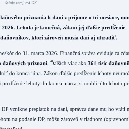
Snímka zdroj: red. ON
 daňového priznania k dani z príjmov o tri mesiace, mu
 2026. Lehota je konečná, zákon jej ďalšie predĺženie
daňovníkov, ktorí zároveň musia daň aj uhradiť.
neskôr do 31. marca 2026. Finančná správa eviduje za zda
h daňových priznaní
. Ďalších viac ako
361-tisíc daňovn
lniť do konca júna. Zákon ďalšie predĺženie lehoty neumo
 predĺženie lehoty do konca marca, si mohli túto lehotu pr
DP vznikne preplatok na dani, správca dane mu ho vráti 
i lehotu na podanie DP, môžu zároveň v riadnom (opravnom)