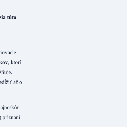
sia túto
ňovacie
íkov
, ktorí
žňuje.
edĺžiť až o
najneskôr
 priznaní