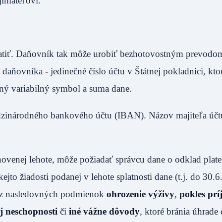
ijímateľovi.
platiť. Daňovník tak môže urobiť bezhotovostným prevodo
aňovníka - jedinečné číslo účtu v Štátnej pokladnici, kto
šný variabilný symbol a suma dane.
dzinárodného bankového účtu (IBAN). Názov majiteľa účtu
venej lehote, môže požiadať správcu dane o odklad plate
jto žiadosti podanej v lehote splatnosti dane (t.j. do 30.
ej z nasledovných podmienok
ohrozenie výživy
,
pokles pr
ej neschopnosti
či
iné vážne dôvody
, ktoré bránia úhrade