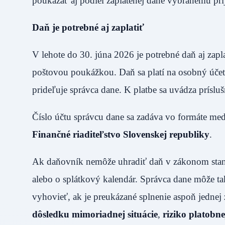
poukázať aj podiel zaplatenej dane vybranému pr
Daň je potrebné aj zaplatiť
V lehote do 30. júna 2026 je potrebné daň aj za
poštovou poukážkou. Daň sa platí na osobný účet d
prideľuje správca dane. K platbe sa uvádza príslu
Číslo účtu správcu dane sa zadáva vo formáte me
Finančné riaditeľstvo Slovenskej republiky
.
Ak daňovník nemôže uhradiť daň v zákonom stano
alebo o splátkový kalendár. Správca dane môže take
vyhovieť, ak je preukázané splnenie aspoň jedn
dôsledku mimoriadnej situácie
,
riziko platobn