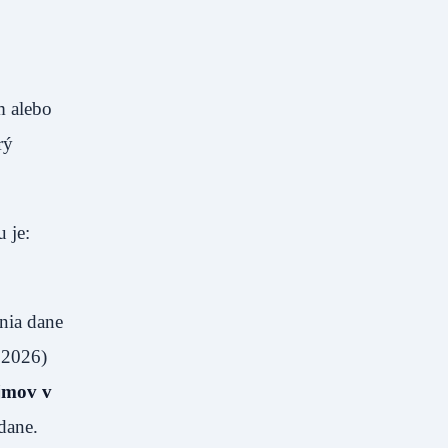
m alebo
rý
 je:
nia dane
6.2026)
íjmov v
 dane.