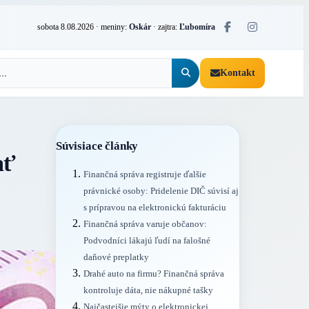
sobota 8.08.2026
· meniny:
Oskár
· zajtra:
Ľubomíra
Kontakt
Súvisiace články
ať
Finančná správa registruje ďalšie
právnické osoby: Pridelenie DIČ súvisí aj
s prípravou na elektronickú fakturáciu
Finančná správa varuje občanov:
Podvodníci lákajú ľudí na falošné
daňové preplatky
Drahé auto na firmu? Finančná správa
kontroluje dáta, nie nákupné tašky
Najčastejšie mýty o elektronickej