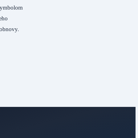
m symbolom
jeho
 obnovy.