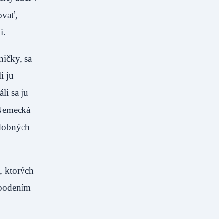
ovať,
äznili.
ničky, sa
i ju
li sa ju
. Nemecká
odobných
, ktorých
obodením