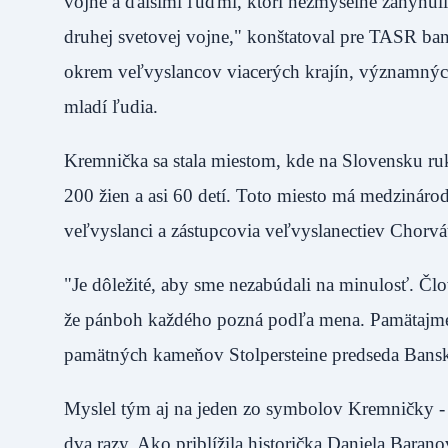
vojne a ďalšími ľuďmi, ktorí nezmyselne zahynu
druhej svetovej vojne," konštatoval pre TASR ban
okrem veľvyslancov viacerých krajín, významných
mladí ľudia.
Kremnička sa stala miestom, kde na Slovensku ruk
200 žien a asi 60 detí. Toto miesto má medzináro
veľvyslanci a zástupcovia veľvyslanectiev Chor
"Je dôležité, aby sme nezabúdali na minulosť. Čl
že pánboh každého pozná podľa mena. Pamätajme na
pamätných kameňov Stolpersteine predseda Ban
Myslel tým aj na jeden zo symbolov Kremničky - A
dva razy. Ako priblížila historička Daniela Barano