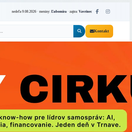
nedeľa 9.08.2026
· meniny:
Ľubomíra
· zajtra:
Vavrinec
Kontakt