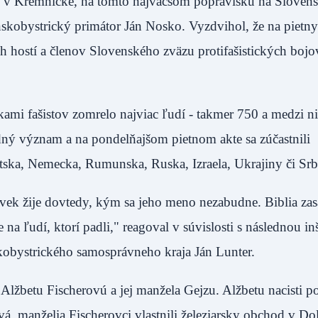
li v Kremničke, na tomto najväčšom popravisku na Sloven
skobystrický primátor Ján Nosko. Vyzdvihol, že na pietny 
 hostí a členov Slovenského zväzu protifašistických bojo
ami fašistov zomrelo najviac ľudí - takmer 750 a medzi n
dný význam a na pondelňajšom pietnom akte sa zúčastnili
vátska, Nemecka, Rumunska, Ruska, Izraela, Ukrajiny či
ovek žije dovtedy, kým sa jeho meno nezabudne. Biblia zas
 ľudí, ktorí padli," reagoval v súvislosti s následnou inš
skobystrického samosprávneho kraja Ján Lunter.
lžbetu Fischerovú a jej manžela Gejzu. Alžbetu nacisti po
vá, manželia Fischerovci vlastnili železiarsky obchod v Dol