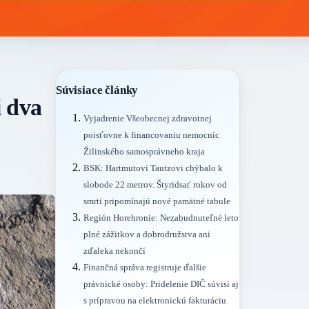
Súvisiace články
i dva
Vyjadrenie Všeobecnej zdravotnej
poisťovne k financovaniu nemocníc
Žilinského samosprávneho kraja
BSK: Hartmutovi Tautzovi chýbalo k
slobode 22 metrov. Štyridsať rokov od
smrti pripomínajú nové pamätné tabule
Región Horehronie: Nezabudnuteľné leto
plné zážitkov a dobrodružstva ani
zďaleka nekončí
Finančná správa registruje ďalšie
právnické osoby: Pridelenie DIČ súvisí aj
s prípravou na elektronickú fakturáciu