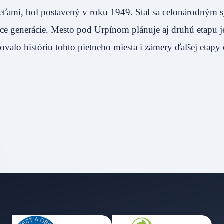
beťami, bol postavený v roku 1949. Stal sa celonárodný
dúce generácie. Mesto pod Urpínom plánuje aj druhú etapu 
ovalo históriu tohto pietneho miesta i zámery ďalšej etapy
i.