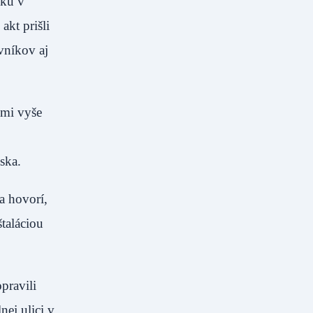
sku v
akt prišli
vníkov aj
imi vyše
 Srbska.
a hovorí,
taláciou
pravili
nej ulici v