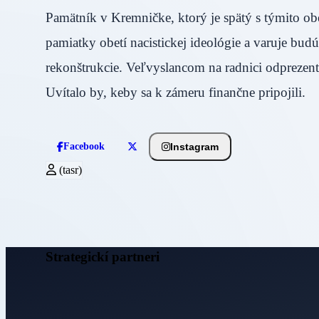
Pamätník v Kremničke, ktorý je spätý s týmito o
pamiatky obetí nacistickej ideológie a varuje bu
rekonštrukcie. Veľvyslancom na radnici odprezent
Uvítalo by, keby sa k zámeru finančne pripojil
Instagram
Facebook
(tasr)
Strategickí partneri