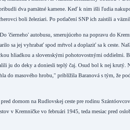
 pribudli dva pamätné kamene. Keď k nim išli ľudia nakup
herovci boli železiari. Po potlačení SNP ich zaistili a v
 Do 'čierneho' autobusu, smerujúceho na popravu do Krem
darilo sa jej vyhrabať spod mŕtvol a doplaziť sa k ceste. Našl
kou hliadkou a slovenskými pohotovostnými oddielmi. Bá
alili ju do deky a doniesli teplý čaj. Osud bol k nej krutý
tiahla do masového hrobu," priblížila Baranová s tým, že p
pred domom na Rudlovskej ceste pre rodinu Szántóovcov
istov v Kremničke vo februári 1945, teda mesiac pred osl