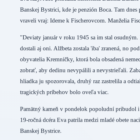
Banskej Bystrici, kde je penzión Boca. Tam dnes
vraveli vraj: Ideme k Fischerovcom. Manželia Fisc
"Deviaty január v roku 1945 sa im stal osudným.
dostali aj oni. Alžbeta zostala 'iba' zranená, no po
obyvatelia Kremničky, ktorá bola obsadená nemec
zobrať, aby dedinu nevypálili a nevystrieľali. Zab
hliadka ju spozorovala, druhý raz zastrelila a od
tragických príbehov bolo oveľa viac.
Pamätný kameň v pondelok popoludní pribudol i 
19-ročná dcéra Eva patrila medzi mladé obete nac
Banskej Bystrice.