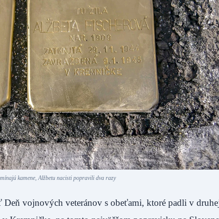
mínajú kamene, Alžbetu nacisti popravili dva razy
ť Deň vojnových veteránov s obeťami, ktoré padli v druhej