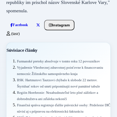
republiky im prischol názov Slovenské Karlove Vary,"
spomenula.
Instagram
Facebook
(tasr)
Súvisiace články
Furmanské preteky absolvuje v tomto roku 12 povozníkov
Vyjadrenie Všeobecnej zdravotnej poisťovne k financovaniu
nemocníc Žilinského samosprávneho kraja
BSK: Hartmutovi Tautzovi chýbalo k slobode 22 metrov.
Štyridsať rokov od smrti pripomínajú nové pamätné tabule
Región Horehronie: Nezabudnuteľné leto plné zážitkov a
dobrodružstva ani zďaleka nekončí
Finančná správa registruje ďalšie právnické osoby: Pridelenie DIČ
súvisí aj s prípravou na elektronickú fakturáciu