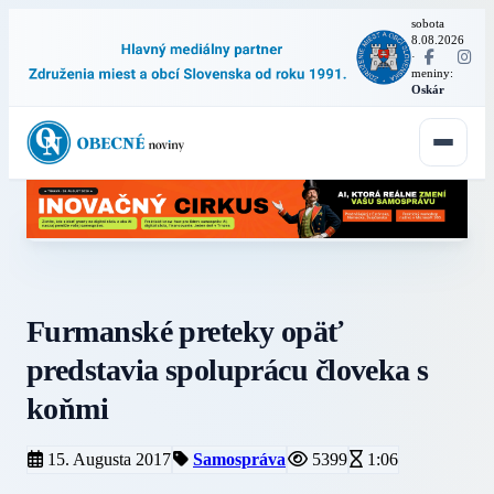
sobota
8.08.2026
·
meniny:
Oskár
Furmanské preteky opäť
predstavia spoluprácu človeka s
koňmi
15. Augusta 2017
Samospráva
5399
1:06