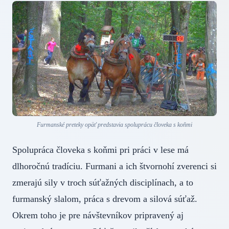
Furmanské preteky opäť predstavia spoluprácu človeka s koňmi
Spolupráca človeka s koňmi pri práci v lese má
dlhoročnú tradíciu. Furmani a ich štvornohí zverenci si
zmerajú sily v troch súťažných disciplínach, a to
furmanský slalom, práca s drevom a silová súťaž.
Okrem toho je pre návštevníkov pripravený aj