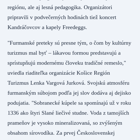
regiónu, ale aj lesná pedagogika. Organizátori
pripravili v podvečerných hodinách tiež koncert
Kandráčovcov a kapely Freedeggs.
"Furmanské preteky sú presne tým, o čom by kultúrny
turizmus mal byť – lákavou formou predstavujú a
sprístupňujú modernému človeku tradičné remeslo,"
uviedla riaditeľka organizácie Košice Región
Turizmus Lenka Vargová Jurková. Svojskú atmosféru
furmanským súbojom podľa jej slov dodáva aj dejisko
podujatia. "Sobranecké kúpele sa spomínajú už v roku
1336 ako štyri Slané liečivé studne. Voda z tamojších
prameňov je vysoko mineralizovaná, so zvýšeným
obsahom sírovodíka. Za prvej Československej