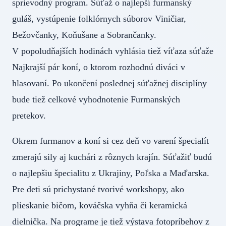
sprievodný program. Súťaž o najlepší furmanský
guláš, vystúpenie folklórnych súborov Viničiar,
Bežovčanky, Koňušane a Sobrančanky.
V popoludňajších hodinách vyhlásia tiež víťaza súťaže
Najkrajší pár koní, o ktorom rozhodnú diváci v
hlasovaní. Po ukončení poslednej súťažnej disciplíny
bude tiež celkové vyhodnotenie Furmanských
pretekov.
Okrem furmanov a koní si cez deň vo varení špecialít
zmerajú sily aj kuchári z rôznych krajín. Súťažiť budú
o najlepšiu špecialitu z Ukrajiny, Poľska a Maďarska.
Pre deti sú prichystané tvorivé workshopy, ako
plieskanie bičom, kováčska vyhňa či keramická
dielnička. Na programe je tiež výstava fotopríbehov z