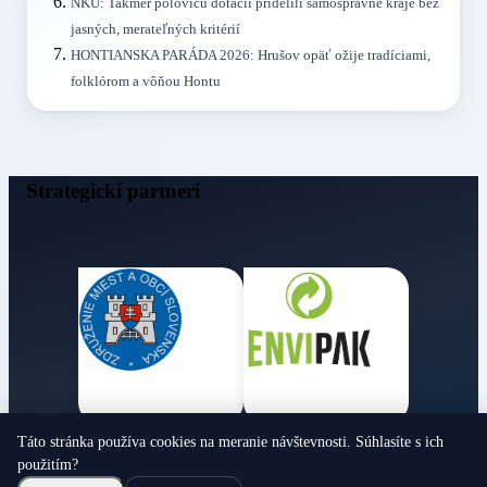
NKÚ: Takmer polovicu dotácií pridelili samosprávne kraje bez
jasných, merateľných kritérií
HONTIANSKA PARÁDA 2026: Hrušov opäť ožije tradíciami,
folklórom a vôňou Hontu
Strategickí partneri
Táto stránka používa cookies na meranie návštevnosti. Súhlasíte s ich
Obecné noviny
použitím?