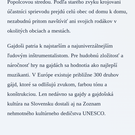
Popolcovou stredou. Podľa starého zvyku krojovaní
účastníci sprievodu prejdú celú obec od domu k domu,
nezabudnú pritom navštíviť ani svojich rodákov v
okolitých obciach a mestách.
Gajdoši patria k najstarším a najuniverzálnejším
ľudovým inštrumentalistom. Pre hudobnú zložitosť a
náročnosť hry na gajdách sa hodnotia ako najlepší
muzikanti. V Európe existuje približne 300 druhov
gájd, ktoré sa odlišujú zvukom, farbou tónu a
konštrukciou. Len nedávno sa gajdy a gajdošská
kultúra na Slovensku dostali aj na Zoznam
nehmotného kultúrneho dedičstva UNESCO.