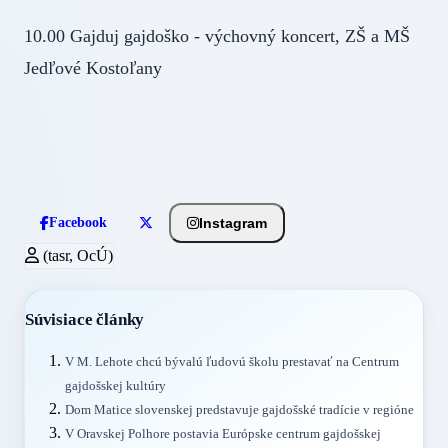
10.00 Gajduj gajdoško - výchovný koncert, ZŠ a MŠ
Jedľové Kostoľany
Instagram
Facebook
(tasr, OcÚ)
Súvisiace články
V M. Lehote chcú bývalú ľudovú školu prestavať na Centrum
gajdošskej kultúry
Dom Matice slovenskej predstavuje gajdošské tradície v regióne
V Oravskej Polhore postavia Európske centrum gajdošskej