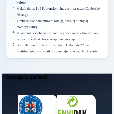
kultúry
Malá Lehota: Pod Pohronským Inovcom sa začali Gajdošské
fašiangy
V múzeu ulahodia milovníkom gajdošskej hudby aj
motocyklistiky
Vyjadrenie Všeobecnej zdravotnej poisťovne k financovaniu
nemocníc Žilinského samosprávneho kraja
BSK: Hartmutovi Tautzovi chýbalo k slobode 22 metrov.
Štyridsať rokov od smrti pripomínajú nové pamätné tabule
Strategickí partneri