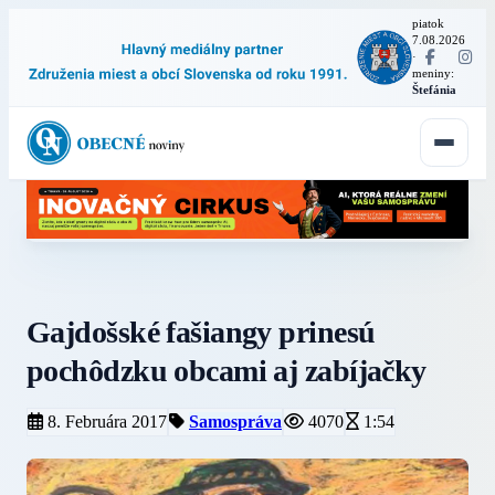
piatok
7.08.2026
·
meniny:
Štefánia
Gajdošské fašiangy prinesú
pochôdzku obcami aj zabíjačky
8. Februára 2017
Samospráva
4070
1:54