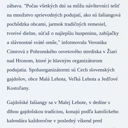
zábava. "Počas všetkých dní sa môžu návštevníci tešiť
na množstvo sprievodných podujatí, ako sú fašiangová
pochôdzka obcami, jarmok tradičných remesiel,
tvorivé dielne, súťaž o najlepšiu huspeninu, zabíjačky
a slávnostné sväté omše," informovala Veronika
Cimrová z Pohronského osvetového strediska v Žiari
nad Hronom, ktoré je hlavným organizátorom
podujatia. Spoluorganizátormi sú Cech slovenských
gajdošov, obce Malá Lehota, Veľká Lehota a Jedľové
Kostoľany.
Gajdošské fašiangy sa v Malej Lehote, v dedine s
dlhou gajdošskou tradíciou, konajú podľa katolíckeho
kalendára každoročne v posledný víkend pred