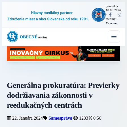
pondelok
10.08.2026
·
meniny:
Vavrinec
Generálna prokuratúra: Previerky
dodržiavania zákonnosti v
reedukačných centrách
22. Januára 2024
Samospráva
1233
0:56