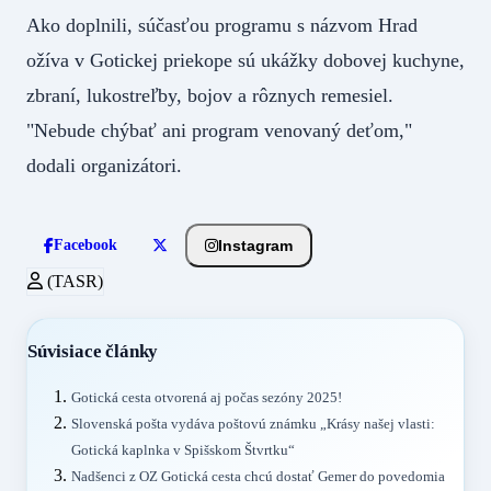
Ako doplnili, súčasťou programu s názvom Hrad
ožíva v Gotickej priekope sú ukážky dobovej kuchyne,
zbraní, lukostreľby, bojov a rôznych remesiel.
"Nebude chýbať ani program venovaný deťom,"
dodali organizátori.
Instagram
Facebook
(TASR)
Súvisiace články
Gotická cesta otvorená aj počas sezóny 2025!
Slovenská pošta vydáva poštovú známku „Krásy našej vlasti:
Gotická kaplnka v Spišskom Štvrtku“
Nadšenci z OZ Gotická cesta chcú dostať Gemer do povedomia