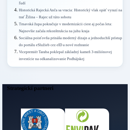
ľudí
Historická Rajecká Anča sa vracia: Historický vlak opäť vyrazí na
trať Žilina – Rajec už túto sobotu
Trnavská župa pokračuje v modernizácii ciest aj počas leta:
Najnovšie začala rekonštrukcia na juhu kraja
Sociálna poisťovňa prináša moderný dizajn a jednoduchší prístup
do portálu eSlužieb cez eID a nové rozhranie
Vicepremiér Taraba poklepal základný kameň 3-miliónovej
investície na odkanalizovanie Podhájskej
Strategickí partneri