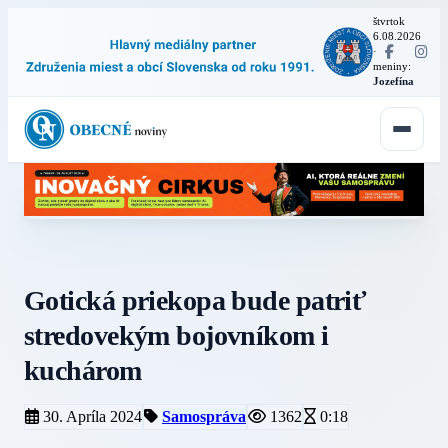
štvrtok
6.08.2026
·
meniny:
Jozefína
Gotická priekopa bude patriť
stredovekým bojovníkom i
kuchárom
30. Apríla 2024
Samospráva
1362
0:18