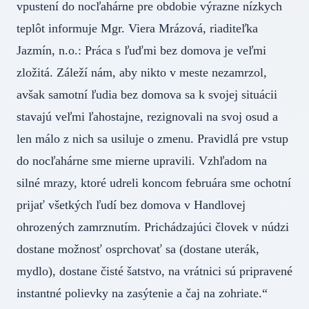
vpustení do nocľahárne pre obdobie výrazne nízkych
teplôt informuje Mgr. Viera Mrázová, riaditeľka
Jazmín, n.o.: Práca s ľuďmi bez domova je veľmi
zložitá. Záleží nám, aby nikto v meste nezamrzol,
avšak samotní ľudia bez domova sa k svojej situácii
stavajú veľmi ľahostajne, rezignovali na svoj osud a
len málo z nich sa usiluje o zmenu. Pravidlá pre vstup
do nocľahárne sme mierne upravili. Vzhľadom na
silné mrazy, ktoré udreli koncom februára sme ochotní
prijať všetkých ľudí bez domova v Handlovej
ohrozených zamrznutím. Prichádzajúci človek v núdzi
dostane možnosť osprchovať sa (dostane uterák,
mydlo), dostane čisté šatstvo, na vrátnici sú pripravené
instantné polievky na zasýtenie a čaj na zohriate.“