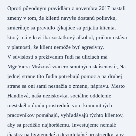
Oproti pôvodným pravidlám z novembra 2017 nastali
zmeny v tom, že klienti navyše dostanú polievku,
zmierňuje sa pravidlo týkajúce sa prijatia klienta,
ktorý má v krvi iba zostatkový alkohol, pričom ostáva
v platnosti, že klient nemôže byť agresívny.
V súvislosti s prežívaním ľudí na uliciach má
Mgr.Viera Mrázová viacero smutných skúseností:„Na
jednej strane títo ľudia potrebujú pomoc a na druhej
strane sa oni sami nesnažia o zmenu, nápravu. Mesto
Handlová, naša neziskovka, sociálne oddelenie
mestského úradu prostredníctvom komunitných
pracovníkov pomáhajú, vyhľadávajú týchto klientov,
aby sa predišlo najhoršiemu. Investujeme nemalé
čiastky na hygienické a dezinfekčné prostriedky, aby