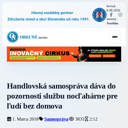
štvrtok
6.08.2026
·
meniny:
Jozefína
Handlovská samospráva dáva do
pozornosti službu nocľahárne pre
ľudí bez domova
1. Marca 2018
Samospráva
3833
2:12