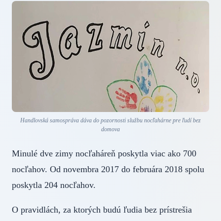
Handlovská samospráva dáva do pozornosti službu nocľahárne pre ľudí bez
domova
Minulé dve zimy nocľaháreň poskytla viac ako 700
nocľahov. Od novembra 2017 do februára 2018 spolu
poskytla 204 nocľahov.
O pravidlách, za ktorých budú ľudia bez prístrešia