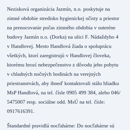
Nezisková organizácia Jazmín, n.o. poskytuje na
zimné obdobie stredisko hygienickej očisty a priestor
na prenocovanie počas zimného obdobia v suteréne
budovy Jazmín n.o. (Dorka) na ulici F. Nádaždyho 4
v Handlovej. Mesto Handlová žiada o spoluprácu
všetkých, ktorí zaregistrujú v Handlovej človeka,
ktorému hrozí nebezpečenstvo z dôvodu jeho pobytu
v chladných nočných hodinách na verejných
priestranstvách, aby ihneď kontaktovali stálu hliadku
MsP Handlová, na tel. čísle 0905 499 384, alebo 046/
5475007 resp. sociálne odd. MsÚ na tel. čísle:
0917616391.
Štandardné pravidlá nocľahárne: Do nocľahárne sú