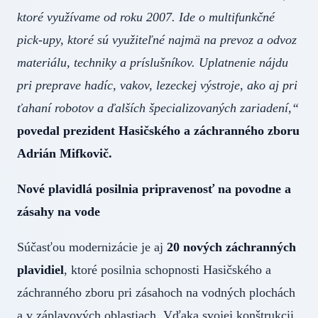
ktoré využívame od roku 2007. Ide o multifunkčné
pick-upy, ktoré sú využiteľné najmä na prevoz a odvoz
materiálu, techniky a príslušníkov. Uplatnenie nájdu
pri preprave hadíc, vakov, lezeckej výstroje, ako aj pri
ťahaní robotov a ďalších špecializovaných zariadení,“
povedal prezident Hasičského a záchranného zboru
Adrián Mifkovič.
Nové plavidlá posilnia pripravenosť na povodne a
zásahy na vode
Súčasťou modernizácie je aj
20 nových záchranných
plavidiel
, ktoré posilnia schopnosti Hasičského a
záchranného zboru pri zásahoch na vodných plochách
a v záplavových oblastiach. Vďaka svojej konštrukcii,