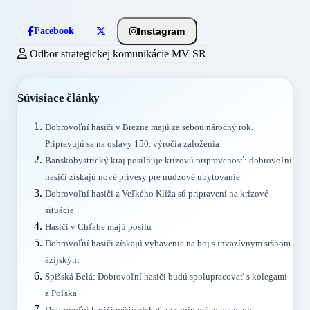
Instagram
Facebook
Odbor strategickej komunikácie MV SR
Súvisiace články
Dobrovoľní hasiči v Brezne majú za sebou náročný rok.
Pripravujú sa na oslavy 150. výročia založenia
Banskobystrický kraj posilňuje krízovú pripravenosť: dobrovoľní
hasiči získajú nové prívesy pre núdzové ubytovanie
Dobrovoľní hasiči z Veľkého Klíža sú pripravení na krízové
situácie
Hasiči v Chľabe majú posilu
Dobrovoľní hasiči získajú vybavenie na boj s invazívnym sršňom
ázijským
Spišská Belá: Dobrovoľní hasiči budú spolupracovať s kolegami
z Poľska
Dobrovoľní hasiči môžu získať za svoju prácu ocenenie