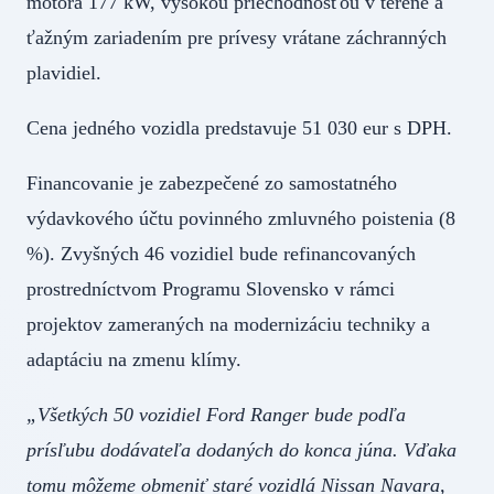
motora 177 kW, vysokou priechodnosťou v teréne a
ťažným zariadením pre prívesy vrátane záchranných
plavidiel.
Cena jedného vozidla predstavuje 51 030 eur s DPH.
Financovanie je zabezpečené zo samostatného
výdavkového účtu povinného zmluvného poistenia (8
%). Zvyšných 46 vozidiel bude refinancovaných
prostredníctvom Programu Slovensko v rámci
projektov zameraných na modernizáciu techniky a
adaptáciu na zmenu klímy.
„Všetkých 50 vozidiel Ford Ranger bude podľa
prísľubu dodávateľa dodaných do konca júna. Vďaka
tomu môžeme obmeniť staré vozidlá Nissan Navara,