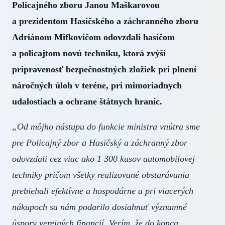
Policajného zboru Janou Maškarovou
a prezidentom Hasičského a záchranného zboru
Adriánom Mifkovičom odovzdali hasičom
a policajtom novú techniku, ktorá zvýši
pripravenosť bezpečnostných zložiek pri plnení
náročných úloh v teréne, pri mimoriadnych
udalostiach a ochrane štátnych hraníc.
„Od môjho nástupu do funkcie ministra vnútra sme
pre Policajný zbor a Hasičský a záchranný zbor
odovzdali cez viac ako 1 300 kusov automobilovej
techniky pričom všetky realizované obstarávania
prebiehali efektívne a hospodárne a pri viacerých
nákupoch sa nám podarilo dosiahnuť významné
úspory verejných financií. Verím, že do konca