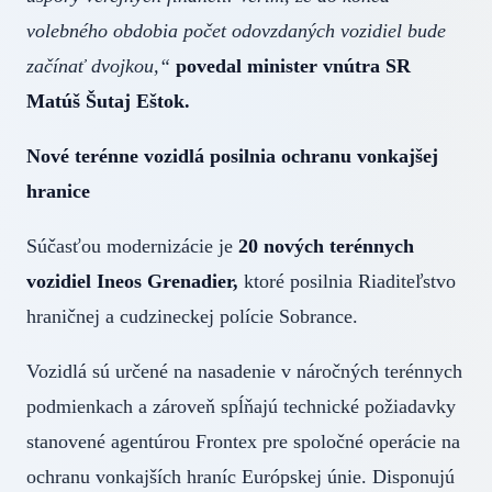
volebného obdobia počet odovzdaných vozidiel bude
začínať dvojkou,“
povedal minister vnútra SR
Matúš Šutaj Eštok.
Nové terénne vozidlá posilnia ochranu vonkajšej
hranice
Súčasťou modernizácie je
20 nových terénnych
vozidiel Ineos Grenadier,
ktoré posilnia Riaditeľstvo
hraničnej a cudzineckej polície Sobrance.
Vozidlá sú určené na nasadenie v náročných terénnych
podmienkach a zároveň spĺňajú technické požiadavky
stanovené agentúrou Frontex pre spoločné operácie na
ochranu vonkajších hraníc Európskej únie. Disponujú