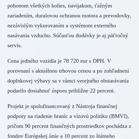
pohonom všetkých kolies, navijakom, ťažným
zariadením, duralovou ochranou motora a prevodovky,
nezávislým vykurovaním a systémom externého
nasávania vzduchu. Súčasťou dodávky je aj päťročný
servis.
Cena jedného vozidla je 78 720 eur s DPH. V
porovnaní s aktuálnou trhovou cenou a po zohľadnení
doplnkovej výbavy sa v rámci verejného obstarávania
podarilo dosiahnuť úsporu približne 22 percent.
Projekt je spolufinancovaný z Nástroja finančnej
podpory na riadenie hraníc a vízovú politiku (BMVI),
pričom 90 percent finančných prostriedkov pochádza z
fondov Európskej únie a 10 percent zo štátneho