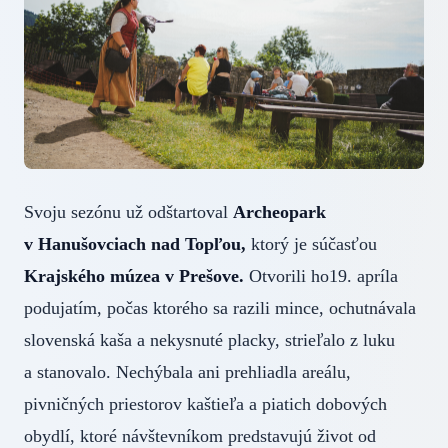
Svoju sezónu už odštartoval
Archeopark
v Hanušovciach nad Topľou,
ktorý je súčasťou
Krajského múzea v Prešove.
Otvorili ho19. apríla
podujatím, počas ktorého sa razili mince, ochutnávala
slovenská kaša a nekysnuté placky, strieľalo z luku
a stanovalo. Nechýbala ani prehliadla areálu,
pivničných priestorov kaštieľa a piatich dobových
obydlí, ktoré návštevníkom predstavujú život od