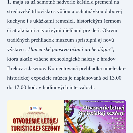
1. mája sa už samotné nádvorie kaštieľa premení na
stredoveké trhovisko s vôňou a ochutnávkou dobovej
kuchyne i s ukážkami remesiel, historickým šermom
či atrakciami a tvorivými dielňami pre deti. Okrem
tradičných prehliadok múzeum sprístupní aj novú
výstavu
„Humenské panstvo očami archeológie“
,
ktorá ukáže vzácne archeologické nálezy z hradov
Brekov a Jasenov. Komentovaná prehliadka umelecko-
historickej expozície múzea je naplánovaná od 13.00
do 17.00 hod. v hodinových intervaloch.