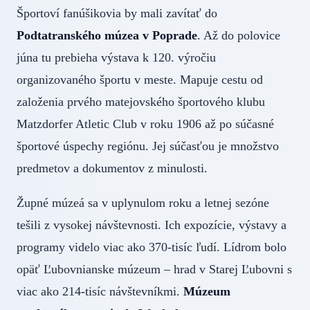
Športoví fanúšikovia by mali zavítať do
Podtatranského múzea v Poprade
. Až do polovice
júna tu prebieha výstava k 120. výročiu
organizovaného športu v meste. Mapuje cestu od
založenia prvého matejovského športového klubu
Matzdorfer Atletic Club v roku 1906 až po súčasné
športové úspechy regiónu. Jej súčasťou je množstvo
predmetov a dokumentov z minulosti.
Župné múzeá sa v uplynulom roku a letnej sezóne
tešili z vysokej návštevnosti. Ich expozície, výstavy a
programy videlo viac ako 370-tisíc ľudí. Lídrom bolo
opäť Ľubovnianske múzeum – hrad v Starej Ľubovni s
viac ako 214-tisíc návštevníkmi.
Múzeum