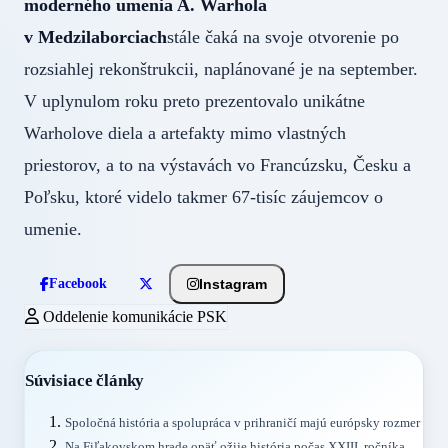
moderného umenia A. Warhola
v Medzilaborciach
stále čaká na svoje otvorenie po
rozsiahlej rekonštrukcii, naplánované je na september.
V uplynulom roku preto prezentovalo unikátne
Warholove diela a artefakty mimo vlastných
priestorov, a to na výstavách vo Francúzsku, Česku a
Poľsku, ktoré videlo takmer 67-tisíc záujemcov o
umenie.
Instagram
Facebook
Oddelenie komunikácie PSK
Súvisiace články
Spoločná história a spolupráca v prihraničí majú európsky rozmer
Na Fiľakovskom hrade opäť ožije história počas XXIII. ročníka