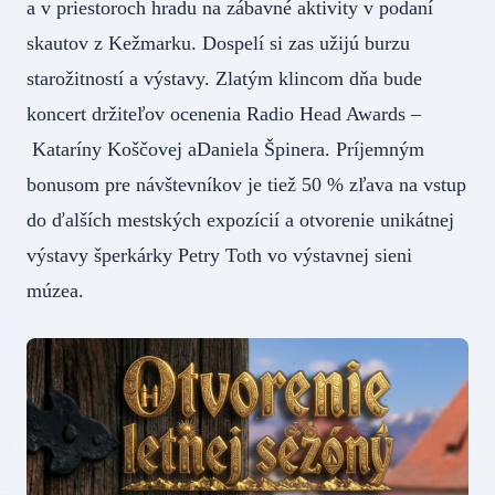
a v priestoroch hradu na zábavné aktivity v podaní
skautov z Kežmarku. Dospelí si zas užijú burzu
starožitností a výstavy. Zlatým klincom dňa bude
koncert držiteľov ocenenia Radio Head Awards –
Kataríny Koščovej aDaniela Špinera. Príjemným
bonusom pre návštevníkov je tiež 50 % zľava na vstup
do ďalších mestských expozícií a otvorenie unikátnej
výstavy šperkárky Petry Toth vo výstavnej sieni
múzea.