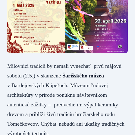
Milovníci tradícií by nemali vynechať prvú májovú
sobotu (2.5.) v skanzene
Šarišského múzea
v Bardejovských Kúpeľoch. Múzeum ľudovej
architektúry v prírode ponúkne návštevníkom
autentické zážitky – predvedie im výpal keramiky
drevom a priblíži živú tradíciu hrnčiarskeho rodu
Tomečkovcov. Chýbať nebudú ani ukážky tradičných
výrobných techník.