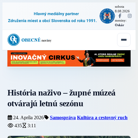
sobota
8.08.2026
·
meniny:
Oskár
História naživo – župné múzeá
otvárajú letnú sezónu
24. Apríla 2026
Samospráva
Kultúra a cestovný ruch
435
3:11