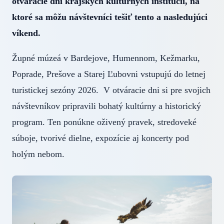
otváracie dni krajských kultúrnych inštitúcií, na
ktoré sa môžu návštevníci tešiť tento a nasledujúci
víkend.
Župné múzeá v Bardejove, Humennom, Kežmarku,
Poprade, Prešove a Starej Ľubovni vstupujú do letnej
turistickej sezóny 2026. V otváracie dni si pre svojich
návštevníkov pripravili bohatý kultúrny a historický
program. Ten ponúkne oživený pravek, stredoveké
súboje, tvorivé dielne, expozície aj koncerty pod
holým nebom.