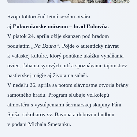
Svoju tohtoročnú letnú sezónu otvára
aj
Ľubovnianske múzeum – hrad Ľubovňa
.
V piatok 24. apríla ožije skanzen pod hradom
podujatím
„Na Dzura“
. Pôjde o autentický návrat
k valaskej kultúre, ktorý ponúkne ukážku vyháňania
oviec, ťahania syrových nití a spoznávanie tajomstiev
pastierskej mágie aj života na salaši.
V nedeľu 26. apríla sa potom slávnostne otvoria brány
samotného hradu. Program sľubuje veľkolepú
atmosféru s vystúpeniami šermiarskej skupiny Páni
Spiša, sokoliarov sv. Bavona a dobovou hudbou
v podaní Michala Smetanku.