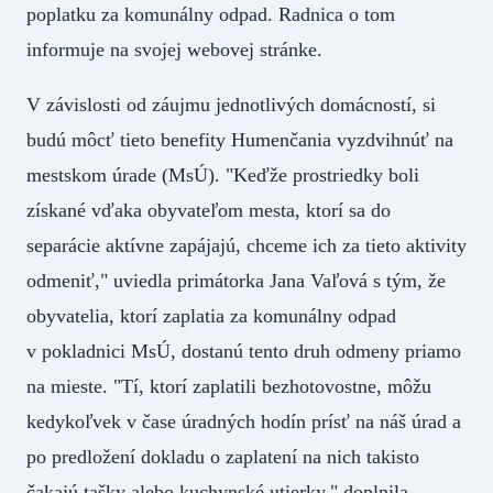
poplatku za komunálny odpad. Radnica o tom
informuje na svojej webovej stránke.
V závislosti od záujmu jednotlivých domácností, si
budú môcť tieto benefity Humenčania vyzdvihnúť na
mestskom úrade (MsÚ). "Keďže prostriedky boli
získané vďaka obyvateľom mesta, ktorí sa do
separácie aktívne zapájajú, chceme ich za tieto aktivity
odmeniť," uviedla primátorka Jana Vaľová s tým, že
obyvatelia, ktorí zaplatia za komunálny odpad
v pokladnici MsÚ, dostanú tento druh odmeny priamo
na mieste. "Tí, ktorí zaplatili bezhotovostne, môžu
kedykoľvek v čase úradných hodín prísť na náš úrad a
po predložení dokladu o zaplatení na nich takisto
čakajú tašky alebo kuchynské utierky," doplnila.