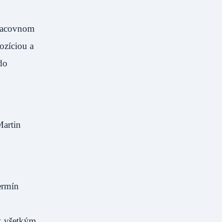
pracovnom
ozíciou a
do
Martin
ermín
 k všetkým