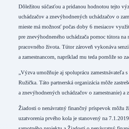
Dôležitou súčasťou a pridanou hodnotou tejto výzv
uchádzačov a znevýhodnených uchádzačov o zame
mieste má možnosť počas doby 6 mesiacov využi
pre znevýhodneného uchádzača pomoc tútora na 
pracovného života. Tútor zároveň vykonáva senzi
a zamestnancom, napríklad mu teda pomôže so za
„Výzva umožňuje aj spoluprácu zamestnávateľa s 
Ružička. Táto partnerská organizácia môže zastr
a znevýhodnených uchádzačov o zamestnanie) a z
Žiadosti o nenávratný finančný príspevok môžu ži
uzatvorenia prvého kola je stanovený na 7.1.2019,
samotného projektu a Žiadosti o nenávratný fina