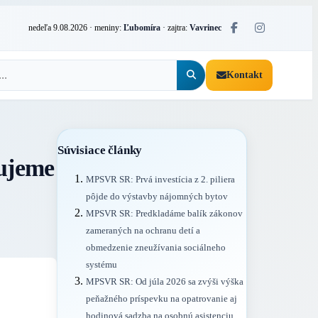
nedeľa 9.08.2026
· meniny:
Ľubomíra
· zajtra:
Vavrinec
Kontakt
Súvisiace články
ujeme
MPSVR SR: Prvá investícia z 2. piliera
pôjde do výstavby nájomných bytov
MPSVR SR: Predkladáme balík zákonov
zameraných na ochranu detí a
obmedzenie zneužívania sociálneho
systému
MPSVR SR: Od júla 2026 sa zvýši výška
peňažného príspevku na opatrovanie aj
hodinová sadzba na osobnú asistenciu