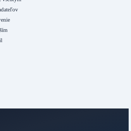
adateľov
venie
aším
il