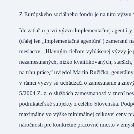
Z Európskeho sociálneho fondu je na túto výzvu v
Ide zatiaľ o prvú výzvu Implementačnej agentúry M
(ďalej len „Implementačná agentúra“) zameranú n
mesiacov. „Hlavným cieľom vyhlásenej výzvy je
nezamestnaných, nízko kvalifikovaných, starších,
na trhu práce,“ uviedol Martin Ružička, generál
v rámci výzvy sú uchádzači o zamestnanie a znev
5/2004 Z. z. o službách zamestnanosti v znení nes
podnikateľské subjekty z celého Slovenska. Pod
maximálne vo výške minimálnej celkovej ceny prác
náročnosti pre konkrétne pracovné miesto v zmys