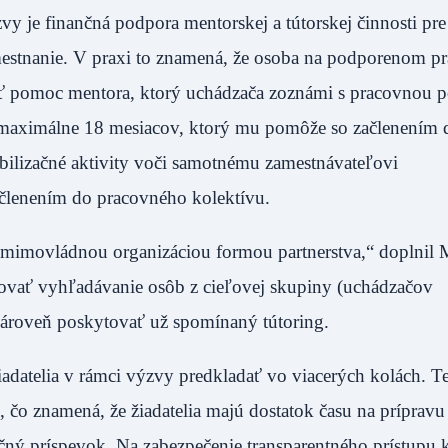
y je finančná podpora mentorskej a tútorskej činnosti pre
stnanie. V praxi to znamená, že osoba na podporenom 
ť pomoc mentora, ktorý uchádzača zoznámi s pracovnou p
maximálne 18 mesiacov, ktorý mu pomôže so začlenením 
bilizačné aktivity voči samotnému zamestnávateľovi
členením do pracovného kolektívu.
mimovládnou organizáciou formou partnerstva,“ doplnil 
ešovať vyhľadávanie osôb z cieľovej skupiny (uchádzačov
ároveň poskytovať už spomínaný tútoring.
adatelia v rámci výzvy predkladať vo viacerých kolách. T
 čo znamená, že žiadatelia majú dostatok času na prípravu
nčný príspevok. Na zabezpečenie transparentného prístupu