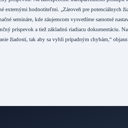
é externými hodnotiteľmi. „Zároveň pre potenciálnych ži
ormačné semináre, kde záujemcom vysvetlíme samotné nasta
ančný príspevok a tiež základnú riadiacu dokumentáciu. N
danie žiadosti, tak aby sa vyhli prípadným chybám,“ objasn