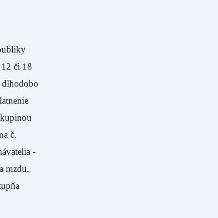
publiky
 12 či 18
o dlhodobo
latnenie
 skupinou
na č.
ávatelia -
na mzdu,
tupňa