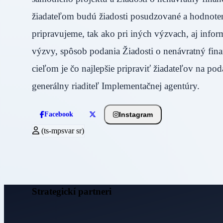
žiadateľom budú žiadosti posudzované a hodnoten
pripravujeme, tak ako pri iných výzvach, aj inf
výzvy, spôsob podania Žiadosti o nenávratný fin
cieľom je čo najlepšie pripraviť žiadateľov na po
generálny riaditeľ Implementačnej agentúry.
Instagram
Facebook
(ts-mpsvar sr)
Strategickí partneri