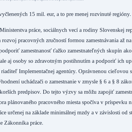
yčlenených 15 mil. eur, a to pre menej rozvinuté regióny.
inisterstva práce, sociálnych vecí a rodiny Slovenskej re
a rozvoj pracovných zručností formou zamestnávania až na
 podporiť zamestnanosť ťažko zamestnateľných skupín ak
 ale aj osoby so zdravotným postihnutím a podporiť ich up
ny riaditeľ Implementačnej agentúry. Oprávnenou cieľovou
ýhodnení uchádzači o zamestnanie v zmysle § 6 a § 8 záko
korších predpisov. Do tejto výzvy sa môžu zapojiť zamestn
pora plánovaného pracovného miesta spočíva v príspevku 
e určenej na základe minimálnej mzdy a v závislosti od s
le Zákonníka práce.