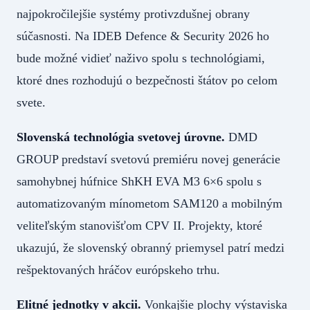
najpokročilejšie systémy protivzdušnej obrany
súčasnosti. Na IDEB Defence & Security 2026 ho
bude možné vidieť naživo spolu s technológiami,
ktoré dnes rozhodujú o bezpečnosti štátov po celom
svete.
Slovenská technológia svetovej úrovne.
DMD
GROUP predstaví svetovú premiéru novej generácie
samohybnej húfnice ShKH EVA M3 6×6 spolu s
automatizovaným mínometom SAM120 a mobilným
veliteľským stanovišťom CPV II. Projekty, ktoré
ukazujú, že slovenský obranný priemysel patrí medzi
rešpektovaných hráčov európskeho trhu.
Elitné jednotky v akcii.
Vonkajšie plochy výstaviska