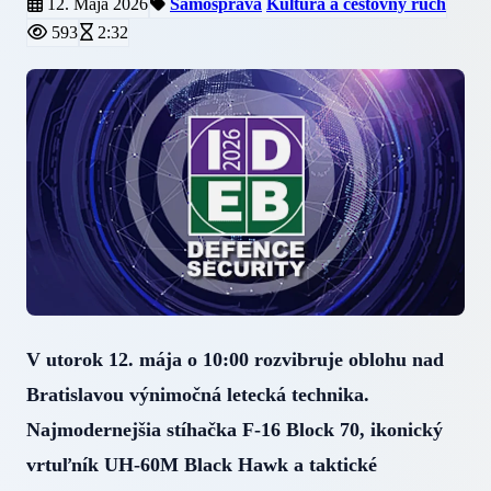
12. Mája 2026
Samospráva
Kultúra a cestovný ruch
593
2:32
V utorok 12. mája o 10:00 rozvibruje oblohu nad
Bratislavou výnimočná letecká technika.
Najmodernejšia stíhačka F-16 Block 70, ikonický
vrtuľník UH-60M Black Hawk a taktické