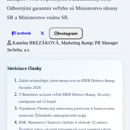
Odbornými garantmi veľtrhu sú Ministerstvo obrany
SR a Ministerstvo vnútra SR.
Instagram
Facebook
Katarína BREZÁKOVÁ, Marketing &amp; PR Manager
Incheba, a.s.
Súvisiace články
Zažite technológie, ktoré menia svet na IDEB Defence &amp;
Security 2026
V Bratislave sa koná veľtrh IDEB Defence &amp; Security,
zastúpenie má 12 krajín
Vyjadrenie Všeobecnej zdravotnej poisťovne k financovaniu
nemocníc Žilinského samosprávneho kraja
BSK: Hartmutovi Tautzovi chýbalo k slobode 22 metrov.
Štyridsať rokov od smrti pripomínajú nové pamätné tabule