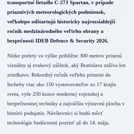
transportné lietadlo C-27J Spartan, v prípade
priaznivých meteorologických podmienok,
veľkolepo odštartujú historicky najrozsiahlejší
ročník medzinárodného veľtrhu obrany a
bezpečnosti IDEB Defence & Security 2026.
Nízke prelety vo výške približne 300 metrov prinesú
vizuálny aj zvukový zážitok, aký Bratislava zažíva len
zriedkavo. Rekordný ročník veľtrhu prinesie do
Incheby viac ako 150 vystavovateľov zo 17 krajín
sveta, vyše 250 kusov modernej vojenskej a
bezpečnostnej techniky a najväčšiu výstavnú plochu v
histórii podujatia. Návštevníci si budú môcť
technológie budúcnosti pozrieť až do 14. mája.