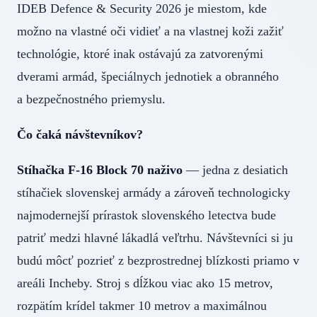
IDEB Defence & Security 2026 je miestom, kde
možno na vlastné oči vidieť a na vlastnej koži zažiť
technológie, ktoré inak ostávajú za zatvorenými
dverami armád, špeciálnych jednotiek a obranného
a bezpečnostného priemyslu.
Čo čaká návštevníkov?
Stíhačka F-16 Block 70 naživo
— jedna z desiatich
stíhačiek slovenskej armády a zároveň technologicky
najmodernejší prírastok slovenského letectva bude
patriť medzi hlavné lákadlá veľtrhu. Návštevníci si ju
budú môcť pozrieť z bezprostrednej blízkosti priamo v
areáli Incheby. Stroj s dĺžkou viac ako 15 metrov,
rozpätím krídel takmer 10 metrov a maximálnou