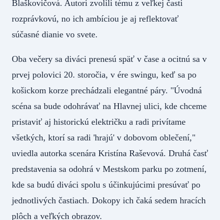
Blaškovičová. Autori zvolili tému z veľkej časti
rozprávkovú, no ich ambíciou je aj reflektovať
súčasné dianie vo svete.
Oba večery sa diváci prenesú späť v čase a ocitnú sa v
prvej polovici 20. storočia, v ére swingu, keď sa po
košickom korze prechádzali elegantné páry. "Úvodná
scéna sa bude odohrávať na Hlavnej ulici, kde chceme
pristaviť aj historickú električku a radi privítame
všetkých, ktorí sa radi 'hrajú' v dobovom oblečení,"
uviedla autorka scenára Kristína Raševová. Druhá časť
predstavenia sa odohrá v Mestskom parku po zotmení,
kde sa budú diváci spolu s účinkujúcimi presúvať po
jednotlivých častiach. Dokopy ich čaká sedem hracích
plôch a veľkých obrazov.