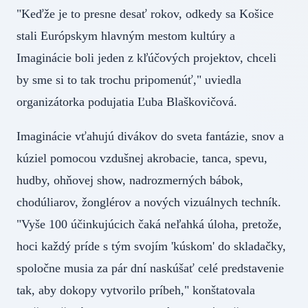
"Keďže je to presne desať rokov, odkedy sa Košice
stali Európskym hlavným mestom kultúry a
Imaginácie boli jeden z kľúčových projektov, chceli
by sme si to tak trochu pripomenúť," uviedla
organizátorka podujatia Ľuba Blaškovičová.
Imaginácie vťahujú divákov do sveta fantázie, snov a
kúziel pomocou vzdušnej akrobacie, tanca, spevu,
hudby, ohňovej show, nadrozmerných bábok,
chodúliarov, žonglérov a nových vizuálnych techník.
"Vyše 100 účinkujúcich čaká neľahká úloha, pretože,
hoci každý príde s tým svojím 'kúskom' do skladačky,
spoločne musia za pár dní naskúšať celé predstavenie
tak, aby dokopy vytvorilo príbeh," konštatovala