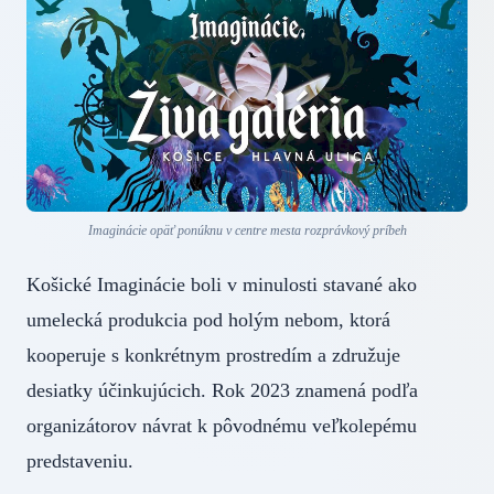
Imaginácie opäť ponúknu v centre mesta rozprávkový príbeh
Košické Imaginácie boli v minulosti stavané ako
umelecká produkcia pod holým nebom, ktorá
kooperuje s konkrétnym prostredím a združuje
desiatky účinkujúcich. Rok 2023 znamená podľa
organizátorov návrat k pôvodnému veľkolepému
predstaveniu.