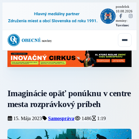
pondelok
10.08.2026
·
meniny:
Vavrinec
Imaginácie opäť ponúknu v centre
mesta rozprávkový príbeh
15. Mája 2023
Samospráva
1486
1:19