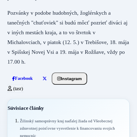
Pozvánky v podobe hudobných, žoglérskych a
tanečných "chuťoviek" si budú môcť pozrieť diváci aj
v iných mestách kraja, a to vo štvrtok v
Michalovciach, v piatok (12. 5.) v Trebišove, 18. mája
v Spišskej Novej Vsi a 19. mája v Rožňave, vždy po
17.00 h.
Instagram
Facebook
(tasr)
Súvisiace články
Žilinský samosprávny kraj naďalej žiada od Všeobecnej
zdravotnej poisťovne vysvetlenie k financovaniu svojich
nemocníc