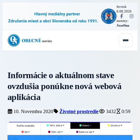
štvrtok
6.08.2026
·
meniny:
Jozefína
Informácie o aktuálnom stave
ovzdušia ponúkne nová webová
aplikácia
10. Novembra 2020
Životné prostredie
3432
0:59