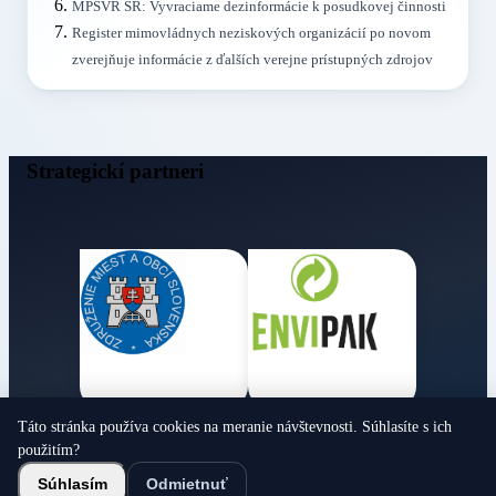
MPSVR SR: Vyvraciame dezinformácie k posudkovej činnosti
Register mimovládnych neziskových organizácií po novom
zverejňuje informácie z ďalších verejne prístupných zdrojov
Strategickí partneri
Táto stránka používa cookies na meranie návštevnosti. Súhlasíte s ich
Obecné noviny
použitím?
© 2026 Všetky práva vyhradené
Súhlasím
Odmietnuť