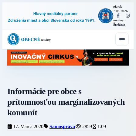
piatok
7.08.2026
·
meniny:
Štefánia
Informácie pre obce s
prítomnosťou marginalizovaných
komunít
17. Marca 2020
Samospráva
2859
1:09