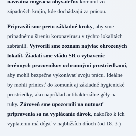
návratná migrácia obyvateľov
komunít zo
západných krajín, kde dochádzajú za prácou.
Pripravili sme preto základné kroky
, aby sme
prípadnému šíreniu koronavírusu v týchto lokalitách
zabránili.
Vytvorili sme zoznam najviac ohrozených
lokalít. Žiadali sme vládu SR o vybavenie
terénnych pracovníkov ochrannými prostriedkami
,
aby mohli bezpečne vykonávať svoju prácu. Ideálne
by mohli priniesť do komunít aj základné hygienické
prostriedky, ako napríklad antibakteriálne gély na
ruky.
Zároveň sme upozornili na nutnosť
pripravenia sa na vyplácanie dávok
, nakoľko k ich
vyplateniu má dôjsť v najbližších dňoch (od 18. 3.)