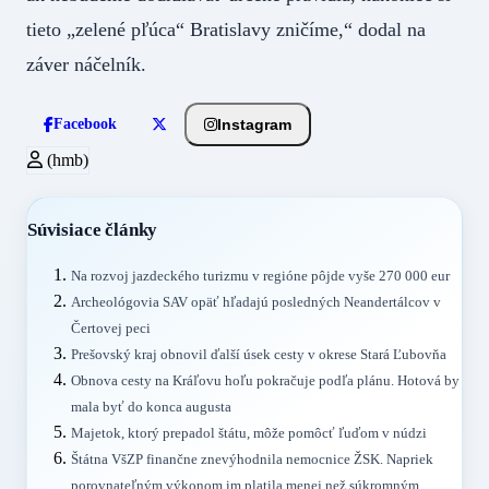
tieto „zelené pľúca“ Bratislavy zničíme,“ dodal na
záver náčelník.
Instagram
Facebook
(hmb)
Súvisiace články
Na rozvoj jazdeckého turizmu v regióne pôjde vyše 270 000 eur
Archeológovia SAV opäť hľadajú posledných Neandertálcov v
Čertovej peci
Prešovský kraj obnovil ďalší úsek cesty v okrese Stará Ľubovňa
Obnova cesty na Kráľovu hoľu pokračuje podľa plánu. Hotová by
mala byť do konca augusta
Majetok, ktorý prepadol štátu, môže pomôcť ľuďom v núdzi
Štátna VšZP finančne znevýhodnila nemocnice ŽSK. Napriek
porovnateľným výkonom im platila menej než súkromným