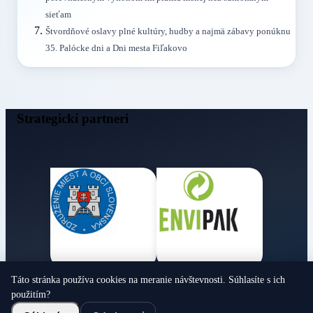
sieťam
Štvordňové oslavy plné kultúry, hudby a najmä zábavy ponúknu
35. Palócke dni a Dni mesta Fiľakovo
Strategickí partneri
Táto stránka používa cookies na meranie návštevnosti. Súhlasíte s ich
Obecné noviny
použitím?