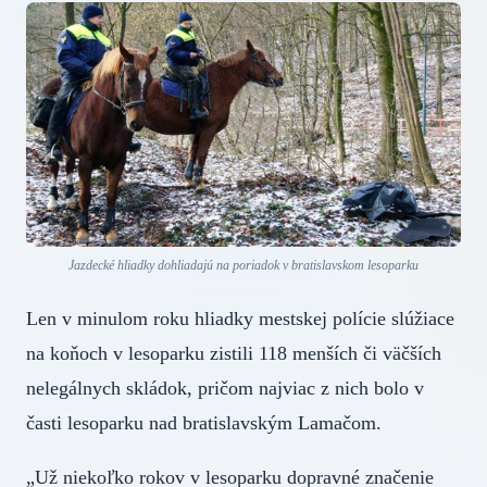
Jazdecké hliadky dohliadajú na poriadok v bratislavskom lesoparku
Len v minulom roku hliadky mestskej polície slúžiace
na koňoch v lesoparku zistili 118 menších či väčších
nelegálnych skládok, pričom najviac z nich bolo v
časti lesoparku nad bratislavským Lamačom.
„Už niekoľko rokov v lesoparku dopravné značenie