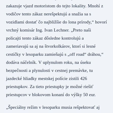
zakazuje vjazd motoristom do tejto lokality. Mnohí z
vodičov tento zákaz nerešpektujú a snažia sa s
vozidlami dostať čo najbližšie do lona prírody,“ hovorí
vrchný komisár Ing. Ivan Lechner. „Preto naši
policajti tento zákaz dôsledne kontrolujú a
zameriavajú sa aj na štvorkolkárov, ktorí si lesné
cestičky v lesoparku zamieňajú s „off road“ dráhou,“
dodáva náčelník. V uplynulom roku, na úseku
bezpečnosti a plynulosti v cestnej premávke, tu
jazdecké hliadky mestskej polície zistili 426
priestupkov. Za tieto priestupky je možné riešiť
priestupcov v blokovom konaní do výšky 50 eur.
„Špeciálny režim v lesoparku musia rešpektovať aj