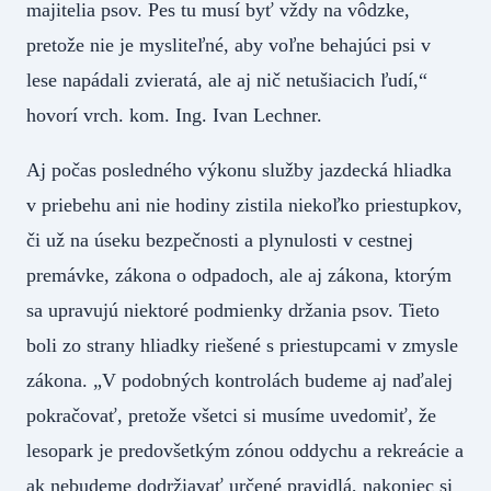
majitelia psov. Pes tu musí byť vždy na vôdzke,
pretože nie je mysliteľné, aby voľne behajúci psi v
lese napádali zvieratá, ale aj nič netušiacich ľudí,“
hovorí vrch. kom. Ing. Ivan Lechner.
Aj počas posledného výkonu služby jazdecká hliadka
v priebehu ani nie hodiny zistila niekoľko priestupkov,
či už na úseku bezpečnosti a plynulosti v cestnej
premávke, zákona o odpadoch, ale aj zákona, ktorým
sa upravujú niektoré podmienky držania psov. Tieto
boli zo strany hliadky riešené s priestupcami v zmysle
zákona. „V podobných kontrolách budeme aj naďalej
pokračovať, pretože všetci si musíme uvedomiť, že
lesopark je predovšetkým zónou oddychu a rekreácie a
ak nebudeme dodržiavať určené pravidlá, nakoniec si