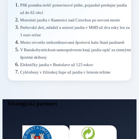
PSK pomáha riešiť potravinové púšte, pojazdné predajne jazdia
už do 62 obcí
Motoristi jazdia v Kamenici nad Cirochou po novom moste
Prešovské deti, mládež a seniori jazdia v MHD už dva roky len za
1 euro ročne
Mesto otvorilo zrekonštruovanú športovú halu Stará jazdiareň
V Banskobystrickom samosprávnom kraji jazdia opäť za zimnými
športmi skibusy
Električky jazdia v Bratislave už 125 rokov
Cyklobusy v žilinskej župe už jazdia v letnom režime
Strategickí partneri