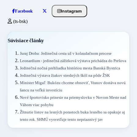
Instagram
Facebook
(ts-bsk)
Súvisiace články
Juraj Droba: Jedinečná cesta už v kolaudačnom procese
Leonardium - jedinečná zážitková výstava prichádza do Prešova
Jedinečná nočná prehliadka históriou mesta Banská Bystrica
Jedinečná výstava žiakov stredných škôl na pôde ŽSK
Minister Migaľ: Bukózu chceme obnoviť, Vranov dostáva novú
šancu na veľkú investíciu
Nové športovisko prinesie na priemyslovku v Novom Meste nad
Váhom viac pohybu
Žltnutie listov na lesných porastoch buka lesného sa opakuje aj
tento rok. SHMÚ vysvetľuje tento nepriaznivý jav