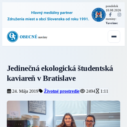
pondelok
10.08.2026
·
meniny:
Vavrinec
Jedinečná ekologická študentská
kaviareň v Bratislave
24. Mája 2019
Životné prostredie
2494
1:11