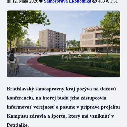
12. Mája 2026
Samospráva
Ekonomika
483
1:31
Bratislavský samosprávny kraj pozýva na tlačovú
konferenciu, na ktorej budú jeho zástupcovia
informovať verejnosť o posune v príprave projektu
Kampusu zdravia a športu, ktorý má vzniknúť v
Petržalke.