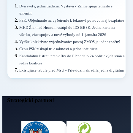
Dva svety, jedna tradícia: Výstava v Žiline spája remeslo s
umením
PSK: Objednanie na vyšetrenie k lekárovi po novom aj bezplatne
MHD Žiar nad Hronom vstúpi do IDS BBSK: Jedna karta na
všetko, viac spojov a nové výhody od 1. januára 2026
Vyššie kolektívne vyjednávanie: postoj ZMOS je jednoznačný
Cenu PSK získajú tri osobnosti a jedna inštitúcia
Kandidátnu listinu pre voľby do EP podalo 24 politických strán a
jedna koalícia
Existujúce tabule pred MsÚ v Prievidzi nahradila jedna digitálna
Strategickí partneri