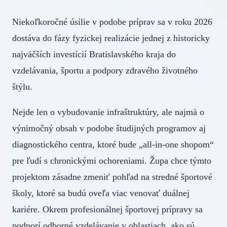
Niekoľkoročné úsilie v podobe príprav sa v roku 2026
dostáva do fázy fyzickej realizácie jednej z historicky
najväčších investícií Bratislavského kraja do
vzdelávania, športu a podpory zdravého životného
štýlu.
Nejde len o vybudovanie infraštruktúry, ale najmä o
výnimočný obsah v podobe študijných programov aj
diagnostického centra, ktoré bude „all-in-one shopom“
pre ľudí s chronickými ochoreniami. Župa chce týmto
projektom zásadne zmeniť pohľad na stredné športové
školy, ktoré sa budú oveľa viac venovať duálnej
kariére. Okrem profesionálnej športovej prípravy sa
podporí odborné vzdelávanie v oblastiach, ako sú