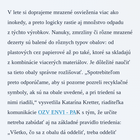
V lete si doprajeme mrazené osvieženia viac ako
inokedy, a preto logicky rastie aj množstvo odpadu
z týchto výrobkov. Nanuky, zmrzliny či rôzne mrazené
dezerty sú balené do rôznych typov obalov: od
plastových cez papierové až po také, ktoré sa skladajú
z kombinácie viacerých materiálov. Je dôležité naučiť
sa tieto obaly správne rozlišovať. „Spotrebiteľom
preto odporúčame, aby si pozorne pozreli recyklačné
symboly, ak sú na obale uvedené, a pri triedení sa
nimi riadili,“ vysvetlila Katarína Kretter, riaditeľka
komunikácie
OZV ENVI - PA
K s tým, že určite
netreba zabúdať aj na základné pravidlo triedenia:
„Všetko, čo sa z obalu dá oddeliť, treba oddeliť