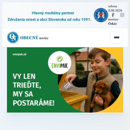
sobota
8.08.2026
·
meniny:
Oskár