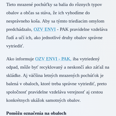
Tieto mrazené pochúťky sa balia do rôznych typov
obalov a občas sa stáva, že ich vyhodíme do
nesprávneho koša. Aby sa týmto triediacim omylom
predchádzalo,
OZV ENVI
- PAK pravidelne vzdeláva
ľudí a učí ich, ako jednotlivé druhy obalov správne
vytriediť.
Ako informuje
OZV ENVI - PAK,
iba vytriedený
odpad, môže byť recyklovaný a neskončí ako záťaž na
skládke. Aj väčšina letných mrazených pochúťok je
balená v obaloch, ktoré treba správne vytriediť, preto
spoločnosť pravidelne vzdeláva verejnosť aj cestou
konkrétnych ukážok samotných obalov.
Pomôžu označenia na obaloch