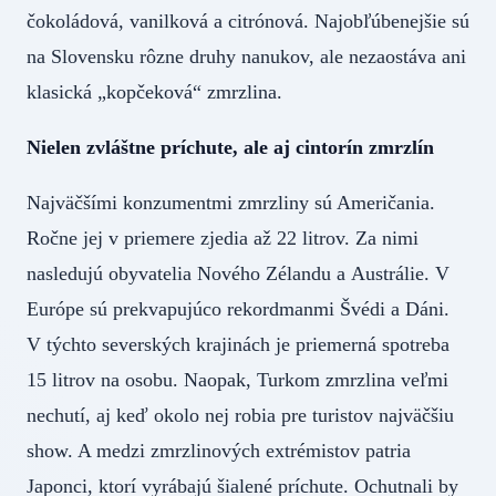
čokoládová, vanilková a citrónová. Najobľúbenejšie sú
na Slovensku rôzne druhy nanukov, ale nezaostáva ani
klasická „kopčeková“ zmrzlina.
Nielen zvláštne príchute, ale aj cintorín zmrzlín
Najväčšími konzumentmi zmrzliny sú Američania.
Ročne jej v priemere zjedia až 22 litrov. Za nimi
nasledujú obyvatelia Nového Zélandu a Austrálie. V
Európe sú prekvapujúco rekordmanmi Švédi a Dáni.
V týchto severských krajinách je priemerná spotreba
15 litrov na osobu. Naopak, Turkom zmrzlina veľmi
nechutí, aj keď okolo nej robia pre turistov najväčšiu
show. A medzi zmrzlinových extrémistov patria
Japonci, ktorí vyrábajú šialené príchute. Ochutnali by