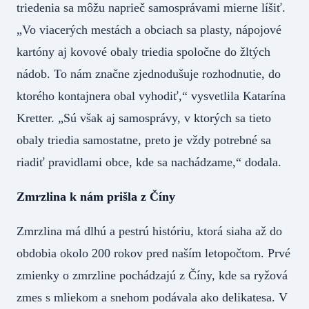
triedenia sa môžu naprieč samosprávami mierne líšiť.
„Vo viacerých mestách a obciach sa plasty, nápojové
kartóny aj kovové obaly triedia spoločne do žltých
nádob. To nám značne zjednodušuje rozhodnutie, do
ktorého kontajnera obal vyhodiť,“ vysvetlila Katarína
Kretter. „Sú však aj samosprávy, v ktorých sa tieto
obaly triedia samostatne, preto je vždy potrebné sa
riadiť pravidlami obce, kde sa nachádzame,“ dodala.
Zmrzlina k nám prišla z Číny
Zmrzlina má dlhú a pestrú históriu, ktorá siaha až do
obdobia okolo 200 rokov pred naším letopočtom. Prvé
zmienky o zmrzline pochádzajú z Číny, kde sa ryžová
zmes s mliekom a snehom podávala ako delikatesa. V