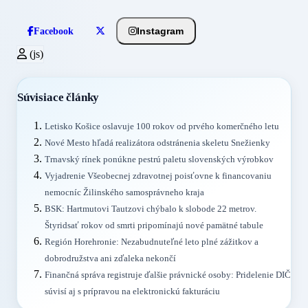
Instagram
Facebook
(js)
Súvisiace články
Letisko Košice oslavuje 100 rokov od prvého komerčného letu
Nové Mesto hľadá realizátora odstránenia skeletu Snežienky
Trnavský rínek ponúkne pestrú paletu slovenských výrobkov
Vyjadrenie Všeobecnej zdravotnej poisťovne k financovaniu
nemocníc Žilinského samosprávneho kraja
BSK: Hartmutovi Tautzovi chýbalo k slobode 22 metrov.
Štyridsať rokov od smrti pripomínajú nové pamätné tabule
Región Horehronie: Nezabudnuteľné leto plné zážitkov a
dobrodružstva ani zďaleka nekončí
Finančná správa registruje ďalšie právnické osoby: Pridelenie DIČ
súvisí aj s prípravou na elektronickú fakturáciu