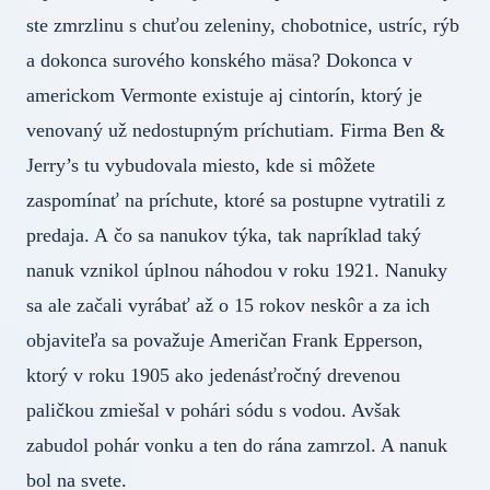
ste zmrzlinu s chuťou zeleniny, chobotnice, ustríc, rýb
a dokonca surového konského mäsa? Dokonca v
americkom Vermonte existuje aj cintorín, ktorý je
venovaný už nedostupným príchutiam. Firma Ben &
Jerry’s tu vybudovala miesto, kde si môžete
zaspomínať na príchute, ktoré sa postupne vytratili z
predaja. A čo sa nanukov týka, tak napríklad taký
nanuk vznikol úplnou náhodou v roku 1921. Nanuky
sa ale začali vyrábať až o 15 rokov neskôr a za ich
objaviteľa sa považuje Američan Frank Epperson,
ktorý v roku 1905 ako jedenásťročný drevenou
paličkou zmiešal v pohári sódu s vodou. Avšak
zabudol pohár vonku a ten do rána zamrzol. A nanuk
bol na svete.