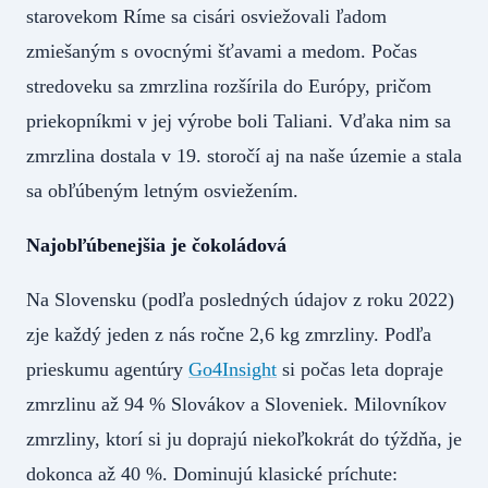
starovekom Ríme sa cisári osviežovali ľadom
zmiešaným s ovocnými šťavami a medom. Počas
stredoveku sa zmrzlina rozšírila do Európy, pričom
priekopníkmi v jej výrobe boli Taliani. Vďaka nim sa
zmrzlina dostala v 19. storočí aj na naše územie a stala
sa obľúbeným letným osviežením.
Najobľúbenejšia je čokoládová
Na Slovensku (podľa posledných údajov z roku 2022)
zje každý jeden z nás ročne 2,6 kg zmrzliny. Podľa
prieskumu agentúry
Go4Insight
si počas leta dopraje
zmrzlinu až 94 % Slovákov a Sloveniek. Milovníkov
zmrzliny, ktorí si ju doprajú niekoľkokrát do týždňa, je
dokonca až 40 %. Dominujú klasické príchute: