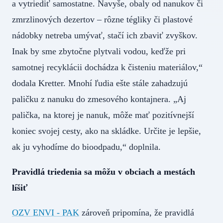
a vytriediť samostatne. Navyše, obaly od nanukov či
zmrzlinových dezertov – rôzne tégliky či plastové
nádobky netreba umývať, stačí ich zbaviť zvyškov.
Inak by sme zbytočne plytvali vodou, keďže pri
samotnej recyklácii dochádza k čisteniu materiálov,“
dodala Kretter. Mnohí ľudia ešte stále zahadzujú
paličku z nanuku do zmesového kontajnera. „Aj
palička, na ktorej je nanuk, môže mať pozitívnejší
koniec svojej cesty, ako na skládke. Určite je lepšie,
ak ju vyhodíme do bioodpadu,“ doplnila.
Pravidlá triedenia sa môžu v obciach a mestách
líšiť
OZV ENVI - PAK
zároveň pripomína, že pravidlá