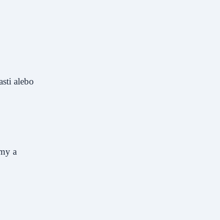
sti alebo
émy a