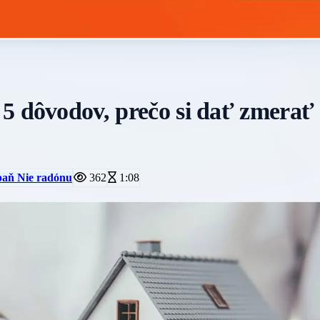
ôvodov, prečo si dať zmerať
aň Nie radónu
362
1:08