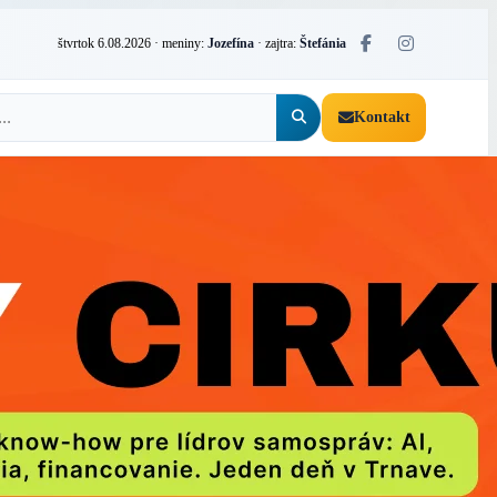
štvrtok 6.08.2026
· meniny:
Jozefína
· zajtra:
Štefánia
Kontakt