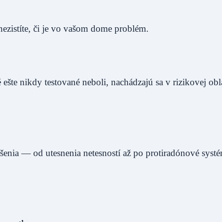
ezistíte, či je vo vašom dome problém.
ešte nikdy testované neboli, nachádzajú sa v rizikovej obla
ešenia — od utesnenia netesností až po protiradónové syst