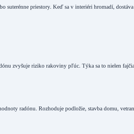
bo suterénne priestory. Keď sa v interiéri hromadí, dostáva
u zvyšuje riziko rakoviny pľúc. Týka sa to nielen fajčiar
odnoty radónu. Rozhoduje podložie, stavba domu, vetrani