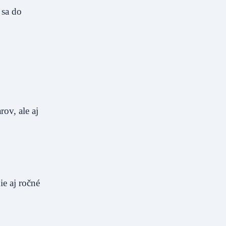
 sa do
ov, ale aj
e aj ročné