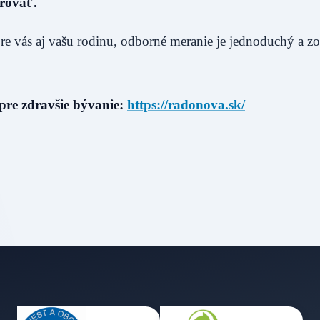
orovať.
pre vás aj vašu rodinu, odborné meranie je jednoduchý a 
 pre zdravšie bývanie:
https://radonova.sk/