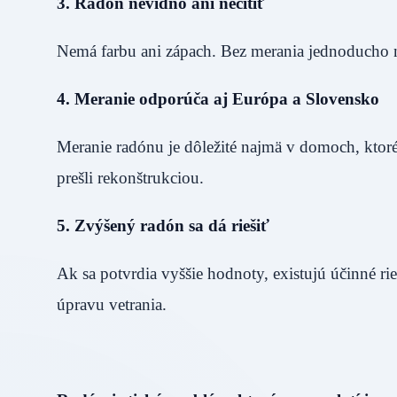
3. Radón nevidno ani necítiť
Nemá farbu ani zápach. Bez merania jednoducho n
4. Meranie odporúča aj Európa a Slovensko
Meranie radónu je dôležité najmä v domoch, ktoré 
prešli rekonštrukciou.
5. Zvýšený radón sa dá riešiť
Ak sa potvrdia vyššie hodnoty, existujú účinné ri
úpravu vetrania.