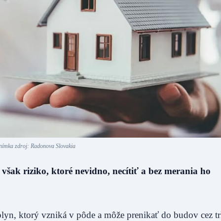
nímka zdroj: Radonova Slovakia
šak riziko, ktoré nevidno, necítiť a bez merania ho
plyn, ktorý vzniká v pôde a môže prenikať do budov cez tr