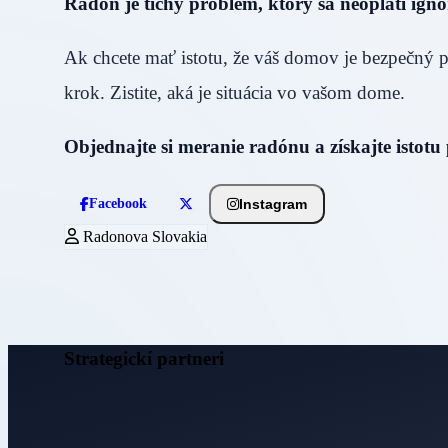
Radón je tichý problém, ktorý sa neoplatí ign
Ak chcete mať istotu, že váš domov je bezpečný 
krok. Zistite, aká je situácia vo vašom dome.
Objednajte si meranie radónu a získajte istotu
Instagram
Facebook
Radonova Slovakia
Strategickí partneri