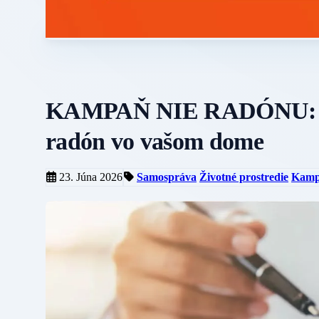
KAMPAŇ NIE RADÓNU: 5 d
radón vo vašom dome
23. Júna 2026
Samospráva
Životné prostredie
Kamp