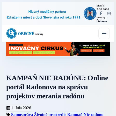
piatok
7.08.2026
·
meniny:
Štefánia
KAMPAŇ NIE RADÓNU: Online
portál Radonova na správu
projektov merania radónu
1. Júla 2026
Samospráva
Životné prostredie
Kampaň Nie radónu