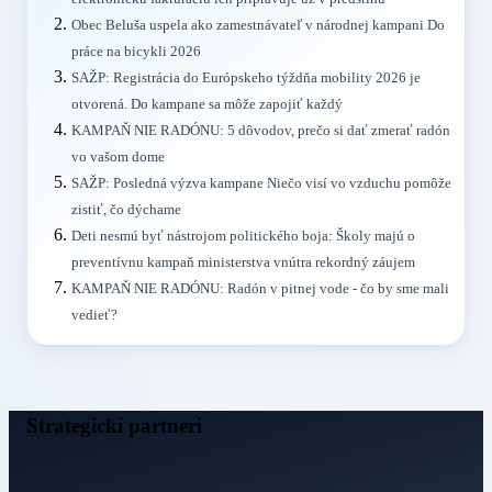
Obec Beluša uspela ako zamestnávateľ v národnej kampani Do
práce na bicykli 2026
SAŽP: Registrácia do Európskeho týždňa mobility 2026 je
otvorená. Do kampane sa môže zapojiť každý
KAMPAŇ NIE RADÓNU: 5 dôvodov, prečo si dať zmerať radón
vo vašom dome
SAŽP: Posledná výzva kampane Niečo visí vo vzduchu pomôže
zistiť, čo dýchame
Deti nesmú byť nástrojom politického boja: Školy majú o
preventívnu kampaň ministerstva vnútra rekordný záujem
KAMPAŇ NIE RADÓNU: Radón v pitnej vode - čo by sme mali
vedieť?
Strategickí partneri