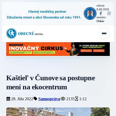
sobota
8.08.2026
·
meniny:
Oskár
Kaštieľ v Čunove sa postupne
mení na ekocentrum
28. Júla 2022
Samospráva
2135
1:12