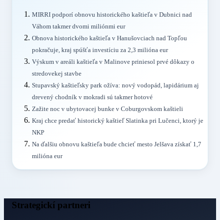
MIRRI podporí obnovu historického kaštieľa v Dubnici nad
Váhom takmer dvomi miliónmi eur
Obnova historického kaštieľa v Hanušovciach nad Topľou
pokračuje, kraj spúšťa investíciu za 2,3 milióna eur
Výskum v areáli kaštieľa v Malinove priniesol prvé dôkazy o
stredovekej stavbe
Stupavský kaštieľsky park ožíva: nový vodopád, lapidárium aj
drevený chodník v mokradi sú takmer hotové
Zažite noc v ubytovacej bunke v Coburgovskom kaštieli
Kraj chce predať historický kaštieľ Slatinka pri Lučenci, ktorý je
NKP
Na ďalšiu obnovu kaštieľa bude chcieť mesto Jelšava získať 1,7
milióna eur
Strategickí partneri