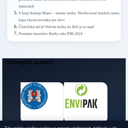
staniciach
V kraji štartuje Marec – mesiac knihy. Návštevnosť knižníc rastie,
župa chystá novinku pre obce
Čitateľská súťaž Vráťme knihy do škôl je tu opäť
Poznáme laureátov Knihy roka PSK 2024
Strategickí partneri