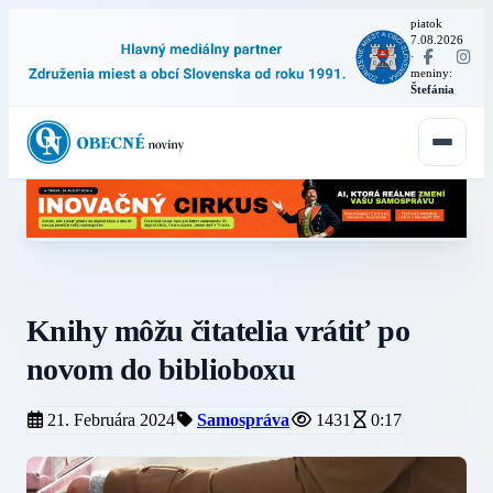
piatok
7.08.2026
·
meniny:
Štefánia
Knihy môžu čitatelia vrátiť po
novom do biblioboxu
21. Februára 2024
Samospráva
1431
0:17