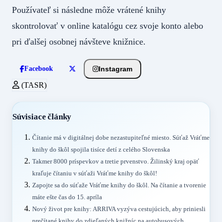
Používateľ si následne môže vrátené knihy
skontrolovať v online katalógu cez svoje konto alebo
pri ďalšej osobnej návšteve knižnice.
Instagram
Facebook
(TASR)
Súvisiace články
Čítanie má v digitálnej dobe nezastupiteľné miesto. Súťaž Vráťme
knihy do škôl spojila tisíce detí z celého Slovenska
Takmer 8000 príspevkov a tretie prvenstvo. Žilinský kraj opäť
kraľuje čítaniu v súťaži Vráťme knihy do škôl!
Zapojte sa do súťaže Vráťme knihy do škôl. Na čítanie a tvorenie
máte ešte čas do 15. apríla
Nový život pre knihy: ARRIVA vyzýva cestujúcich, aby priniesli
prečítané knihy do zdieľaných knižníc na autobusových