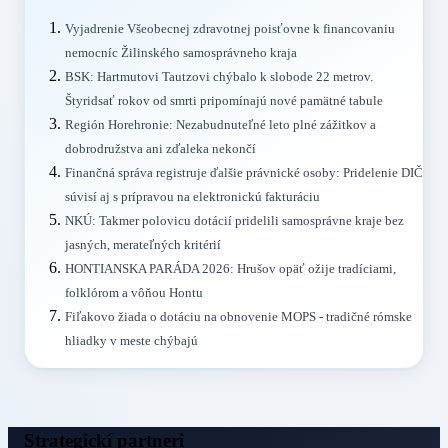
Vyjadrenie Všeobecnej zdravotnej poisťovne k financovaniu
nemocníc Žilinského samosprávneho kraja
BSK: Hartmutovi Tautzovi chýbalo k slobode 22 metrov.
Štyridsať rokov od smrti pripomínajú nové pamätné tabule
Región Horehronie: Nezabudnuteľné leto plné zážitkov a
dobrodružstva ani zďaleka nekončí
Finančná správa registruje ďalšie právnické osoby: Pridelenie DIČ
súvisí aj s prípravou na elektronickú fakturáciu
NKÚ: Takmer polovicu dotácií pridelili samosprávne kraje bez
jasných, merateľných kritérií
HONTIANSKA PARÁDA 2026: Hrušov opäť ožije tradíciami,
folklórom a vôňou Hontu
Fiľakovo žiada o dotáciu na obnovenie MOPS - tradičné rómske
hliadky v meste chýbajú
Strategickí partneri