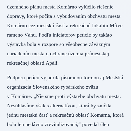
územného plánu mesta Komárno vylúčilo riešenie
dopravy, ktoré počíta s vybudovaním obchvatu mesta
Komárno cez mestskú časť a rekreačnú lokalitu Mŕtve
rameno Váhu. Podľa iniciátorov petície by takáto
výstavba bola v rozpore so všeobecne záväzným
nariadením mesta o ochrane územia prímestskej
rekreačnej oblasti Apáli.
Podporu petícii vyjadrila písomnou formou aj Mestská
organizácia Slovenského rybárskeho zväzu
v Komárne. „Nie sme proti výstavbe obchvatu mesta.
Nesúhlasíme však s alternatívou, ktorá by zničila
jednu mestskú časť a rekreačnú oblasť Komárna, ktorá
bola len nedávno zrevitalizovaná,“ povedal člen