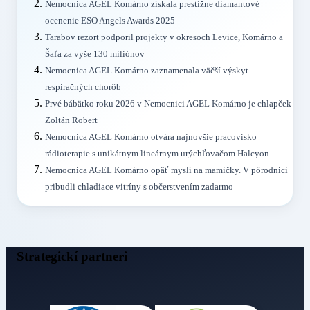
Nemocnica AGEL Komárno získala prestížne diamantové
ocenenie ESO Angels Awards 2025
Tarabov rezort podporil projekty v okresoch Levice, Komárno a
Šaľa za vyše 130 miliónov
Nemocnica AGEL Komárno zaznamenala väčší výskyt
respiračných chorôb
Prvé bábätko roku 2026 v Nemocnici AGEL Komárno je chlapček
Zoltán Robert
Nemocnica AGEL Komárno otvára najnovšie pracovisko
rádioterapie s unikátnym lineárnym urýchľovačom Halcyon
Nemocnica AGEL Komárno opäť myslí na mamičky. V pôrodnici
pribudli chladiace vitríny s občerstvením zadarmo
Strategickí partneri