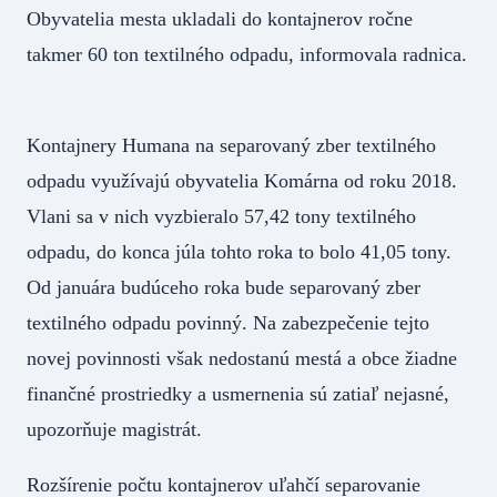
Obyvatelia mesta ukladali do kontajnerov ročne
takmer 60 ton textilného odpadu, informovala radnica.
Kontajnery Humana na separovaný zber textilného
odpadu využívajú obyvatelia Komárna od roku 2018.
Vlani sa v nich vyzbieralo 57,42 tony textilného
odpadu, do konca júla tohto roka to bolo 41,05 tony.
Od januára budúceho roka bude separovaný zber
textilného odpadu povinný. Na zabezpečenie tejto
novej povinnosti však nedostanú mestá a obce žiadne
finančné prostriedky a usmernenia sú zatiaľ nejasné,
upozorňuje magistrát.
Rozšírenie počtu kontajnerov uľahčí separovanie