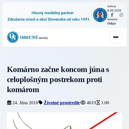
sobota
8.08.2026
·
meniny:
Oskár
Komárno začne koncom júna s
celoplošným postrekom proti
komárom
24. Júna 2016
Životné prostredie
4619
1:00