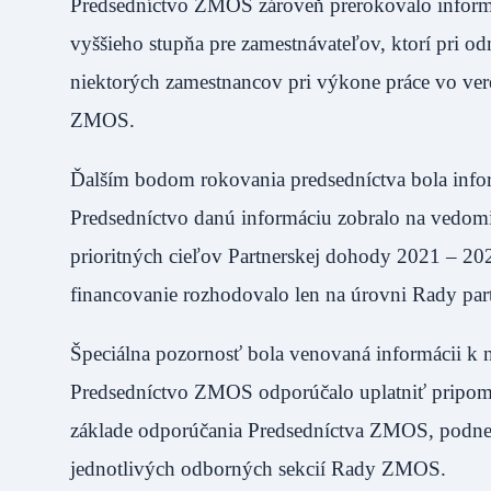
Predsedníctvo ZMOS zároveň prerokovalo informá
vyššieho stupňa pre zamestnávateľov, ktorí pri 
niektorých zamestnancov pri výkone práce vo ver
ZMOS.
Ďalším bodom rokovania predsedníctva bola infor
Predsedníctvo danú informáciu zobralo na vedomi
prioritných cieľov Partnerskej dohody 2021 – 20
financovanie rozhodovalo len na úrovni Rady part
Špeciálna pozornosť bola venovaná informácii k n
Predsedníctvo ZMOS odporúčalo uplatniť pripom
základe odporúčania Predsedníctva ZMOS, podnet
jednotlivých odborných sekcií Rady ZMOS.