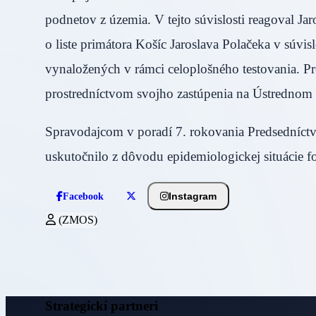
podnetov z územia. V tejto súvislosti reagoval Jar
o liste primátora Košíc Jaroslava Polačeka v súv
vynaložených v rámci celoplošného testovania. Pr
prostredníctvom svojho zastúpenia na Ústrednom 
Spravodajcom v poradí 7. rokovania Predsedníctv
uskutočnilo z dôvodu epidemiologickej situácie f
Instagram
Facebook
(ZMOS)
Strategickí partneri