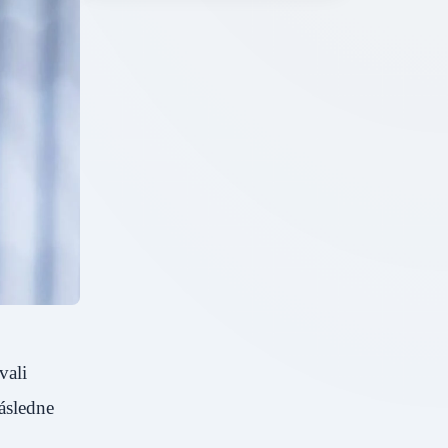
vali
ásledne