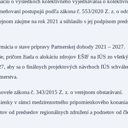
ciu o výsledkoch kolektívneho vyjednávania o kolektívn
odmeňovaní postupujú podľa zákona č. 553/2020 Z. z. o o
ejnom záujme na rok 2021 a súhlasilo s jej podpisom pre
mácia o stave prípravy Partnerskej dohody 2021 – 2027.
e, pričom žiada o alokáciu zdrojov EŠIF na IÚS zo všetk
27, aby sa o finálnych projektových návrhoch IÚS schvál
nerstva.
ovele zákona č. 343/2015 Z. z. o verejnom obstarávaní.
ienky v rámci medzirezortného pripomienkového konania
ov od predsedov regionálnych združení a podnetov od č