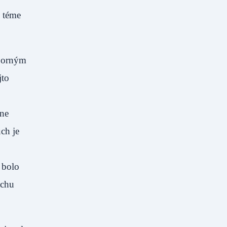
o téme
dporným
jto
ane
ch je
 bolo
uchu