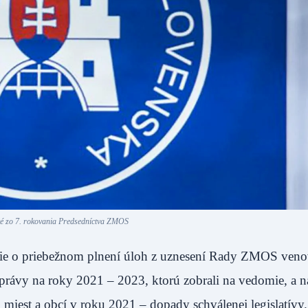
 zo 7. rokovania Predsedníctva ZMOS
ie o priebežnom plnení úloh z uznesení Rady ZMOS veno
 správy na roky 2021 – 2023, ktorú zobrali na vedomie, a n
 miest a obcí v roku 2021 – dopady schválenej legislatívy.