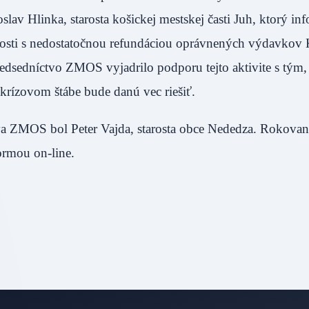
oslav Hlinka, starosta košickej mestskej časti Juh, ktorý in
islosti s nedostatočnou refundáciou oprávnených výdavkov 
edsedníctvo ZMOS vyjadrilo podporu tejto aktivite s tým,
krízovom štábe bude danú vec riešiť.
a ZMOS bol Peter Vajda, starosta obce Nededza. Rokovan
ormou on-line.