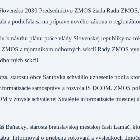
 Slovensko 2030 Predsedníctvo ZMOS žiada Radu ZMOS,
ala a podieľala sa na príprave nového zákona o regionálno
u k návrhu plánu práce vlády Slovenskej republiky na ro
dy ZMOS a tajomníkom odborných sekcií Rady ZMOS vyu
h odborných sekcií.
, starostu obce Santovka schválilo uznesenie podľa kto
e informatizácie samosprávy a rozvoja IS DCOM. ZMOS po
M v zmysle schválenej Stratégie informatizácie miestnej 
 Baňacký, starosta bratislavskej mestskej časti Lamač, 
tábu. Informoval o priebehu rokovaní a výsledkoch tlmoče