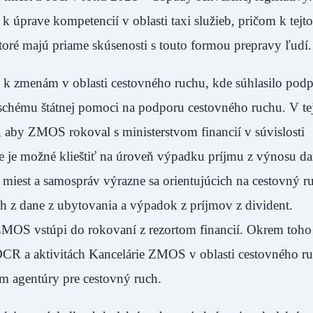
k úprave kompetencií v oblasti taxi služieb, pričom k tejt
é majú priame skúsenosti s touto formou prepravy ľudí.
 k zmenám v oblasti cestovného ruchu, kde súhlasilo po
hému štátnej pomoci na podporu cestovného ruchu. V te
l, aby ZMOS rokoval s ministerstvom financií v súvislosti
ie je možné klieštiť na úroveň výpadku príjmu z výnosu d
 miest a samospráv výrazne sa orientujúcich na cestovný ru
 z dane z ubytovania a výpadok z príjmov z divident.
MOS vstúpi do rokovaní z rezortom financií. Okrem toho
CR a aktivitách Kancelárie ZMOS v oblasti cestovného r
m agentúry pre cestovný ruch.