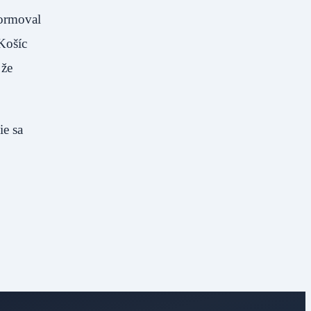
formoval
Košíc
 že
ie sa