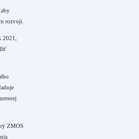
 aby
m rozvoji.
k 2021,
žiť
rého
žaduje
územnej
ktorý ZMOS
nia