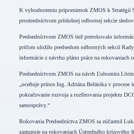
K vyhodnoteniu pripomienok ZMOS k Stratégii
prostredníctvom príslušnej odbornej sekcie sledov
Predsedníctvom ZMOS tiež prerokovalo informáci
pričom uložilo predsedom odborných sekcií Ra
informácie z návrhu plánu práce na rokovaniac
Predsedníctvom ZMOS na návrh Ľubomíra Lörincza
„oceňuje prínos Ing. Adriána Belánika v proces
pokračovanie rozvoja a rozširovania projektu DCO
samosprávy.“
Rokovania Predsedníctva ZMOS sa zúčastnil Lukáš
zastupuje na rokovaniach Ústredného krízového š