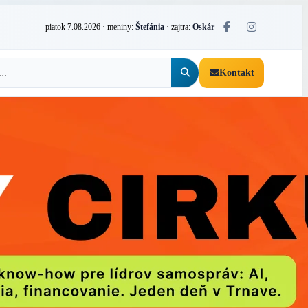
piatok 7.08.2026
· meniny:
Štefánia
· zajtra:
Oskár
Kontakt