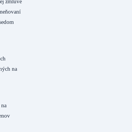
ej zmluve
dmeňovaní
dsedom
ých
ených na
 na
lenov