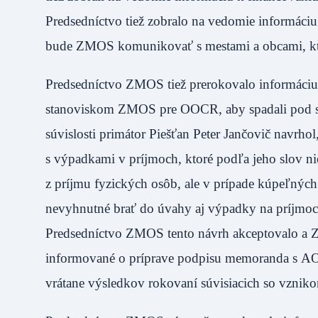
Predsedníctvo tiež zobralo na vedomie informáciu 
bude ZMOS komunikovať s mestami a obcami, ktor
Predsedníctvo ZMOS tiež prerokovalo informáciu
stanoviskom ZMOS pre OOCR, aby spadali pod sc
súvislosti primátor Piešťan Peter Jančovič navrho
s výpadkami v príjmoch, ktoré podľa jeho slov n
z príjmu fyzických osôb, ale v prípade kúpeľných
nevyhnutné brať do úvahy aj výpadky na príjmoch
Predsedníctvo ZMOS tento návrh akceptovalo a Z
informované o príprave podpisu memoranda s AO
vrátane výsledkov rokovaní súvisiacich so vzniko