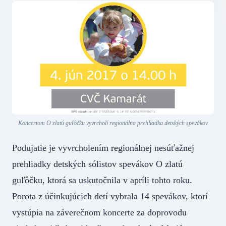
Koncertom O zlatú guľôčku vyvrcholí regionálna prehliadka detských spevákov
Podujatie je vyvrcholením regionálnej nesúťažnej
prehliadky detských sólistov spevákov O zlatú
guľôčku, ktorá sa uskutočnila v apríli tohto roku.
Porota z účinkujúcich detí vybrala 14 spevákov, ktorí
vystúpia na záverečnom koncerte za doprovodu