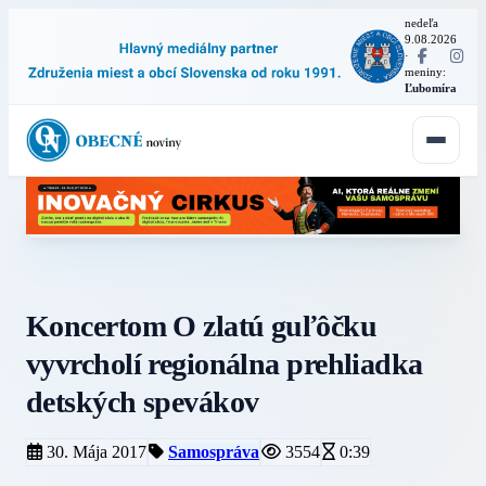
nedeľa
9.08.2026
·
meniny:
Ľubomíra
Koncertom O zlatú guľôčku
vyvrcholí regionálna prehliadka
detských spevákov
30. Mája 2017
Samospráva
3554
0:39