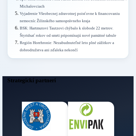
Michalovciach
Vyjadrenie Všeobecnej zdravotnej poisťovne k financovaniu
nemocníc Žilinského samosprávneho kraja
BSK: Hartmutovi Tautzovi chýbalo k slobode 22 metrov.
Štyridsať rokov od smrti pripomínajú nové pamätné tabule
Región Horehronie: Nezabudnuteľné leto plné zážitkov a
dobrodružstva ani zďaleka nekončí
Strategickí partneri