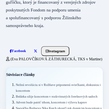
guľôčku, ktorý je financovaný z verejných zdrojov
poskytnutých Fondom na podporu umenia
a spolufinancovaný s podporou Žilinského
samosprávneho kraja.
Instagram
Facebook
(Eva PALOVČÍKOVÁ ZÁTHURECKÁ, TKS v Martine)
Súvisiace články
Nežnú revolúciu si v Rožňave pripomenú sviečkami, diskusiou i
koncertom
Brdárka ožije koncertom v rozkvitnutých čerešnových sadoch
Advent bude patriť trhom, koncertom i výlovu kaprov
Speváčka Rednexu Nika Karch ukončí rok domácim koncertom v