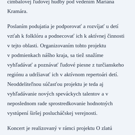
cimbalovej ľudovej hudby pod vedením Mariána
Kramára.
Poslaním podujatia je podporovať a rozvíjať u detí
vzťah k folklóru a podnecovať ich k aktívnej činnosti
v tejto oblasti. Organizovaním tohto projektu
v podmienkach nášho kraja, sa tiež snažíme
vyhľadávať a poznávať ľudové piesne z turčianskeho
regiónu a udržiavať ich v aktívnom repertoári detí.
Neoddeliteľnou súčasťou projektu je teda aj
vyhľadávanie nových speváckych talentov a v
neposlednom rade sprostredkovanie hodnotných
vystúpení širšej poslucháčskej verejnosti.
Koncert je realizovaný v rámci projektu O zlatú