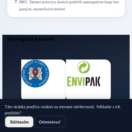
NKÚ: Takmer polovicu dotácií pridelili samosprávne kraje bez
jasných, merateľných kritérií
Strategickí partneri
Táto stránka používa cookies na meranie návštevnosti. Súhlasíte s ich
Obecné noviny
použitím?
© 2026 Všetky práva vyhradené
Súhlasím
Odmietnuť