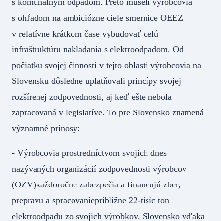
s komunálnym odpadom. Preto museli výrobcovia
s ohľadom na ambiciózne ciele smernice OEEZ
v relatívne krátkom čase vybudovať celú
infraštruktúru nakladania s elektroodpadom. Od
počiatku svojej činnosti v tejto oblasti výrobcovia na
Slovensku dôsledne uplatňovali princípy svojej
rozšírenej zodpovednosti, aj keď ešte nebola
zapracovaná v legislatíve. To pre Slovensko znamená
významné prínosy:
- Výrobcovia prostredníctvom svojich dnes
nazývaných organizácií zodpovednosti výrobcov
(OZV)každoročne zabezpečia a financujú zber,
prepravu a spracovaniepribližne 22-tisíc ton
elektroodpadu zo svojich výrobkov. Slovensko vďaka