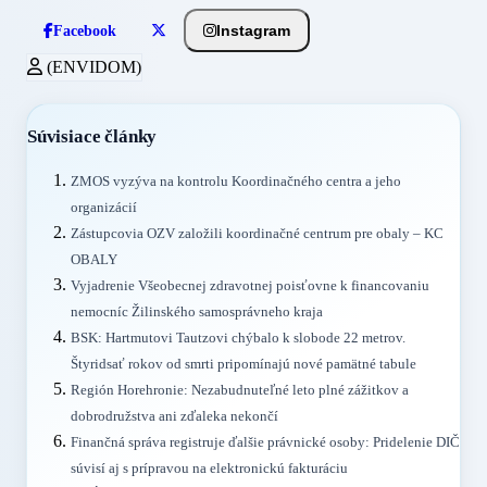
Instagram
Facebook
(ENVIDOM)
Súvisiace články
ZMOS vyzýva na kontrolu Koordinačného centra a jeho
organizácií
Zástupcovia OZV založili koordinačné centrum pre obaly – KC
OBALY
Vyjadrenie Všeobecnej zdravotnej poisťovne k financovaniu
nemocníc Žilinského samosprávneho kraja
BSK: Hartmutovi Tautzovi chýbalo k slobode 22 metrov.
Štyridsať rokov od smrti pripomínajú nové pamätné tabule
Región Horehronie: Nezabudnuteľné leto plné zážitkov a
dobrodružstva ani zďaleka nekončí
Finančná správa registruje ďalšie právnické osoby: Pridelenie DIČ
súvisí aj s prípravou na elektronickú fakturáciu