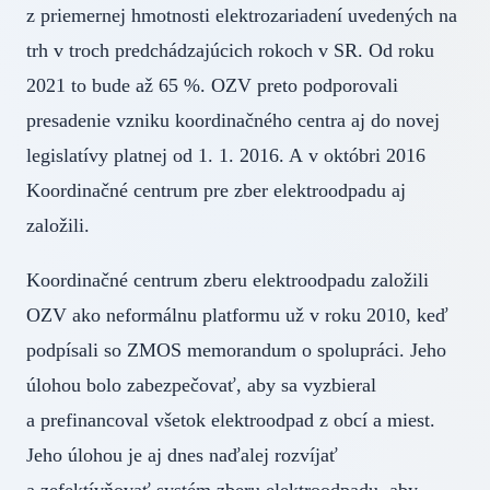
z priemernej hmotnosti elektrozariadení uvedených na
trh v troch predchádzajúcich rokoch v SR. Od roku
2021 to bude až 65 %. OZV preto podporovali
presadenie vzniku koordinačného centra aj do novej
legislatívy platnej od 1. 1. 2016. A v októbri 2016
Koordinačné centrum pre zber elektroodpadu aj
založili.
Koordinačné centrum zberu elektroodpadu založili
OZV ako neformálnu platformu už v roku 2010, keď
podpísali so ZMOS memorandum o spolupráci. Jeho
úlohou bolo zabezpečovať, aby sa vyzbieral
a prefinancoval všetok elektroodpad z obcí a miest.
Jeho úlohou je aj dnes naďalej rozvíjať
a zefektívňovať systém zberu elektroodpadu, aby