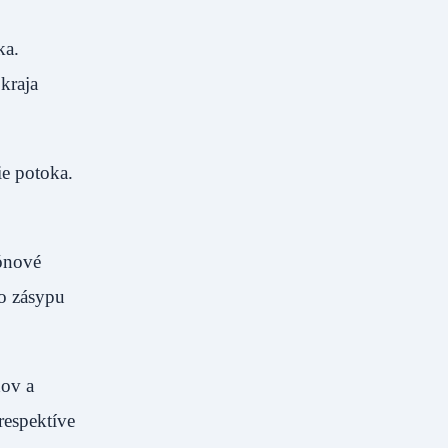
ka.
kraja
ie potoka.
tónové
ho zásypu
hov a
respektíve