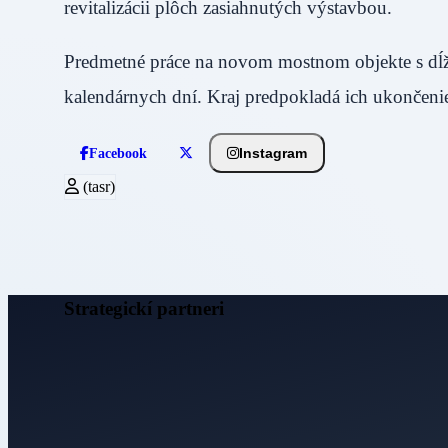
revitalizácii plôch zasiahnutých výstavbou.
Predmetné práce na novom mostnom objekte s dĺžk
kalendárnych dní. Kraj predpokladá ich ukončeni
Instagram
Facebook
(tasr)
Strategickí partneri