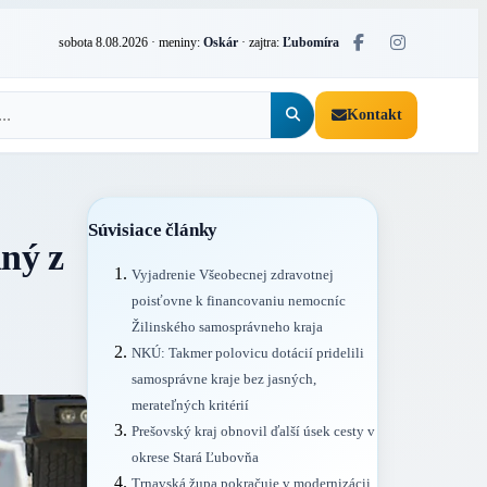
sobota 8.08.2026
· meniny:
Oskár
· zajtra:
Ľubomíra
Kontakt
Súvisiace články
ný z
Vyjadrenie Všeobecnej zdravotnej
poisťovne k financovaniu nemocníc
Žilinského samosprávneho kraja
NKÚ: Takmer polovicu dotácií pridelili
samosprávne kraje bez jasných,
merateľných kritérií
Prešovský kraj obnovil ďalší úsek cesty v
okrese Stará Ľubovňa
Trnavská župa pokračuje v modernizácii