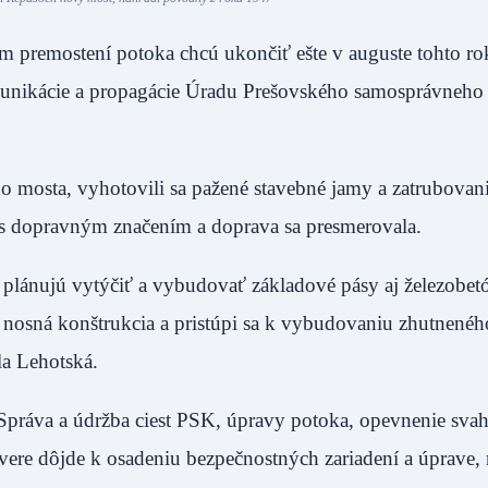
m premostení potoka chcú ukončiť ešte v auguste tohto ro
unikácie a propagácie Úradu Prešovského samosprávneho 
ho mosta, vyhotovili sa pažené stavebné jamy a zatrubovan
y s dopravným značením a doprava sa presmerovala.
e plánujú vytýčiť a vybudovať základové pásy aj železobe
á nosná konštrukcia a pristúpi sa k vybudovaniu zhutnené
la Lehotská.
 Správa a údržba ciest PSK, úpravy potoka, opevnenie sva
re dôjde k osadeniu bezpečnostných zariadení a úprave, 