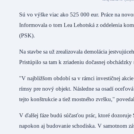
Sú vo výške viac ako 525 000 eur. Práce na novo
Informovala o tom Lea Lehotská z oddelenia kom
(PSK).
Na stavbe sa už zrealizovala demolácia jestvujúce
Pristúpilo sa tam k zriadeniu dočasnej obchádzk
"V najbližšom období sa v rámci investičnej akci
rímsy pre nový objekt. Následne sa osadí oceľov
tejto konštrukcie a tiež mostného zvršku," poveda
V ďalšej fáze budú súčasťou prác, ktoré dozoruje
napokon aj budovanie schodiska. V samotnom záve