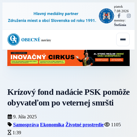
piatok
7.08.2026
·
meniny:
Štefánia
Krízový fond nadácie PSK pomôže
obyvateľom po veternej smršti
9. Júla 2025
Samospráva
Ekonomika
Životné prostredie
1105
1:39