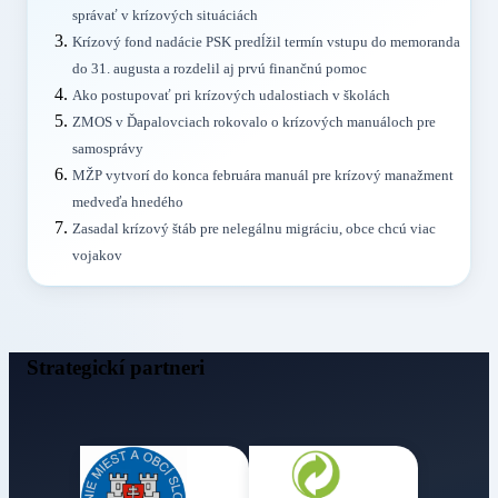
správať v krízových situáciách
Krízový fond nadácie PSK predĺžil termín vstupu do memoranda
do 31. augusta a rozdelil aj prvú finančnú pomoc
Ako postupovať pri krízových udalostiach v školách
ZMOS v Ďapalovciach rokovalo o krízových manuáloch pre
samosprávy
MŽP vytvorí do konca februára manuál pre krízový manažment
medveďa hnedého
Zasadal krízový štáb pre nelegálnu migráciu, obce chcú viac
vojakov
Strategickí partneri