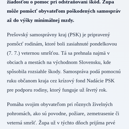
žiadosťou o pomoc pri odstraňovaní škôd. Župa
môže pomôcť obyvateľom poškodených samospráv
až do výšky minimálnej mzdy.
Prešovský samosprávny kraj (PSK) je pripravený
pomôcť rodinám, ktoré boli zasiahnuté pondelkovou
(7. 7.) veternou smršťou. Tá sa prehnala najmä v
obciach a mestách na východnom Slovensku, kde
spôsobila rozsiahle škody. Samospráva podá pomocnú
ruku občanom kraja cez krízový fond Nadácie PSK
pre podporu rodiny, ktorý funguje už štvrtý rok.
Pomáha svojim obyvateľom pri rôznych živelných
pohromách, ako sú povodne, požiare, zemetrasenie či
veterná smršť. Župa už v týchto dňoch prijíma prvé