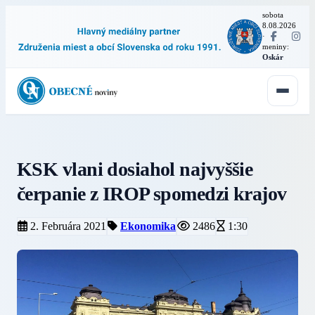
sobota
8.08.2026
·
meniny:
Oskár
KSK vlani dosiahol najvyššie
čerpanie z IROP spomedzi krajov
2. Februára 2021
Ekonomika
2486
1:30