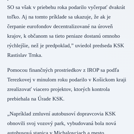
SO sa však v priebehu roka podarilo vyčerpať dvakrát
toľko. Aj na tomto príklade sa ukazuje, že ak je
čerpanie eurofondov decentralizované na úroveň
krajov, k občanom sa tieto peniaze dostanú omnoho
rýchlejšie, než je predpoklad,” uviedol predseda KSK
Rastislav Trnka.
Pomocou finančných prostriedkov z IROP sa podľa
Terezkovej v minulom roku podarilo v Košickom kraji
zrealizovať viacero projektov, ktorých kontrola
prebiehala na Úrade KSK.
„Napríklad zmluvní autobusoví dopravcovia KSK
obnovili svoj vozový park, vybudovaná bola nová
autobusová stanica v Michalovciach a mesto