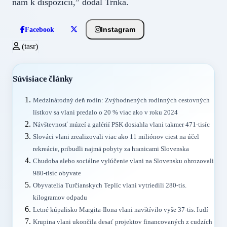
nám k dispozícii,” dodal Trnka.
Instagram
Facebook
(tasr)
Súvisiace články
Medzinárodný deň rodín: Zvýhodnených rodinných cestovných
lístkov sa vlani predalo o 20 % viac ako v roku 2024
Návštevnosť múzeí a galérií PSK dosiahla vlani takmer 471-tisíc
Slováci vlani zrealizovali viac ako 11 miliónov ciest na účel
rekreácie, pribudli najmä pobyty za hranicami Slovenska
Chudoba alebo sociálne vylúčenie vlani na Slovensku ohrozovali
980-tisíc obyvate
Obyvatelia Turčianskych Teplíc vlani vytriedili 280-tis.
kilogramov odpadu
Letné kúpalisko Margita-Ilona vlani navštívilo vyše 37-tis. ľudí
Krupina vlani ukončila desať projektov financovaných z cudzích