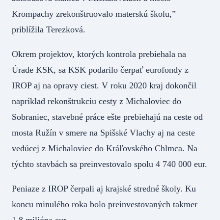
Krompachy zrekonštruovalo materskú školu,”
priblížila Terezková.
Okrem projektov, ktorých kontrola prebiehala na
Úrade KSK, sa KSK podarilo čerpať eurofondy z
IROP aj na opravy ciest. V roku 2020 kraj dokončil
napríklad rekonštrukciu cesty z Michaloviec do
Sobraniec, stavebné práce ešte prebiehajú na ceste od
mosta Ružín v smere na Spišské Vlachy aj na ceste
vedúcej z Michaloviec do Kráľovského Chlmca. Na
týchto stavbách sa preinvestovalo spolu 4 740 000 eur.
Peniaze z IROP čerpali aj krajské stredné školy. Ku
koncu minulého roka bolo preinvestovaných takmer
1,8 milióna eur.