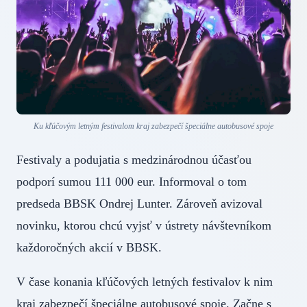
Ku kľúčovým letným festivalom kraj zabezpečí špeciálne autobusové spoje
Festivaly a podujatia s medzinárodnou účasťou
podporí sumou 111 000 eur. Informoval o tom
predseda BBSK Ondrej Lunter. Zároveň avizoval
novinku, ktorou chcú vyjsť v ústrety návštevníkom
každoročných akcií v BBSK.
V čase konania kľúčových letných festivalov k nim
kraj zabezpečí špeciálne autobusové spoje. Začne s