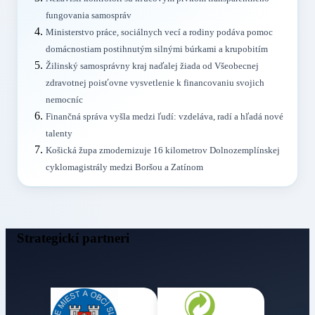
fungovania samospráv
Ministerstvo práce, sociálnych vecí a rodiny podáva pomoc
domácnostiam postihnutým silnými búrkami a krupobitím
Žilinský samosprávny kraj naďalej žiada od Všeobecnej
zdravotnej poisťovne vysvetlenie k financovaniu svojich
nemocníc
Finančná správa vyšla medzi ľudí: vzdeláva, radí a hľadá nové
talenty
Košická župa zmodernizuje 16 kilometrov Dolnozemplínskej
cyklomagistrály medzi Boršou a Zatínom
Strategickí partneri