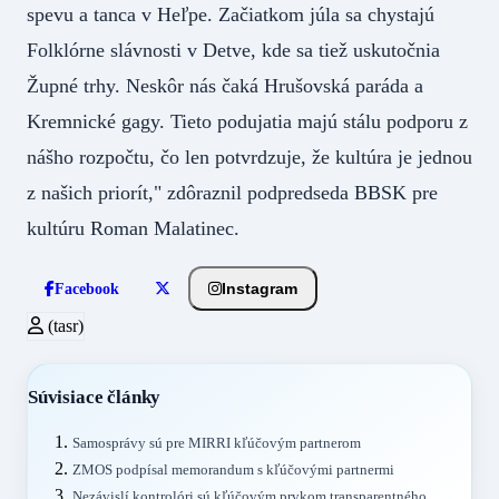
spevu a tanca v Heľpe. Začiatkom júla sa chystajú
Folklórne slávnosti v Detve, kde sa tiež uskutočnia
Župné trhy. Neskôr nás čaká Hrušovská paráda a
Kremnické gagy. Tieto podujatia majú stálu podporu z
nášho rozpočtu, čo len potvrdzuje, že kultúra je jednou
z našich priorít," zdôraznil podpredseda BBSK pre
kultúru Roman Malatinec.
Instagram
Facebook
(tasr)
Súvisiace články
Samosprávy sú pre MIRRI kľúčovým partnerom
ZMOS podpísal memorandum s kľúčovými partnermi
Nezávislí kontrolóri sú kľúčovým prvkom transparentného