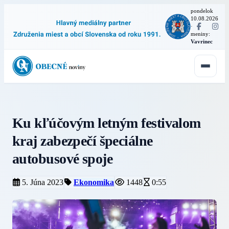
pondelok
10.08.2026
·
meniny:
Vavrinec
Ku kľúčovým letným festivalom
kraj zabezpečí špeciálne
autobusové spoje
5. Júna 2023
Ekonomika
1448
0:55