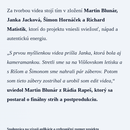
Za tvorbou videa stojí tím v zložení
Martin Blunár,
Janka Jacková, Šimon Hornáček a Richard
Matistik
, ktorí do projektu vniesli sviežosť, nápad a
autentickú energiu.
„
S prvou myšlienkou videa prišla Janka, ktorá bola aj
kameramankou. Stretli sme sa na Višňovskom letisku a
s Rišom a Šimonom sme nahrali pár záberov. Potom
som tieto zábery zostrihal a urobil som edit videa
,“
uviedol Martin Blunár z Rádia Rapeš, ktorý sa
postaral o finálny strih a postprodukciu.
Spolupráca na vývoji aplikácie a cezhraničný rozmer projektu