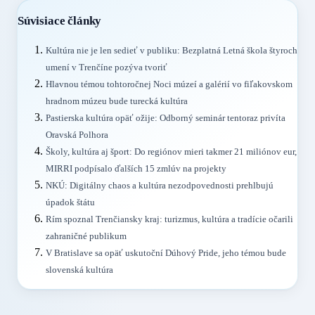
Súvisiace články
Kultúra nie je len sedieť v publiku: Bezplatná Letná škola štyroch
umení v Trenčíne pozýva tvoriť
Hlavnou témou tohtoročnej Noci múzeí a galérií vo fiľakovskom
hradnom múzeu bude turecká kultúra
Pastierska kultúra opäť ožije: Odborný seminár tentoraz privíta
Oravská Polhora
Školy, kultúra aj šport: Do regiónov mieri takmer 21 miliónov eur,
MIRRI podpísalo ďalších 15 zmlúv na projekty
NKÚ: Digitálny chaos a kultúra nezodpovednosti prehlbujú
úpadok štátu
Rím spoznal Trenčiansky kraj: turizmus, kultúra a tradície očarili
zahraničné publikum
V Bratislave sa opäť uskutoční Dúhový Pride, jeho témou bude
slovenská kultúra