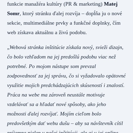
funkcie manažéra kultúry (PR & marketing)
Matej
Somr
, ktorý stránku ďalej rozvíja – dopĺňa ju o nové
sekcie, multimediálne prvky a funkčné doplnky, čím
web získava aktuálnu a živú podobu.
„
Webová stránka inštitúcie získala nový, svieži dizajn,
čo bolo vzhľadom na jej predošlú podobu viac než
potrebné. Po mojom nástupe som prevzal
zodpovednosť za jej správu, čo si vyžadovalo opätovné
využitie mojich predchádzajúcich skúseností i znalostí.
Práca na webe ma zároveň neustále motivuje
vzdelávať sa a hľadať nové spôsoby, ako jeho
možnosti ďalej rozvíjať. Mojím cieľom bolo
predovšetkým dať webu dušu – aby sa návštevník cítil
príjemne nielen v našej inštitúcii, ale aj v jej online