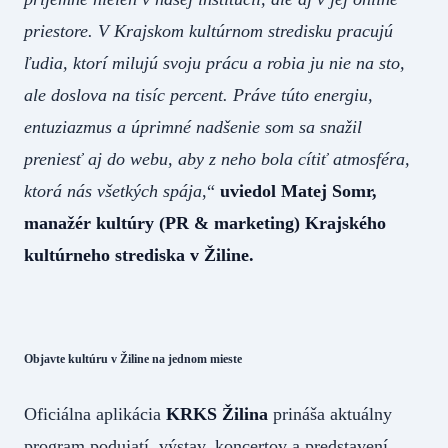
priestore. V Krajskom kultúrnom stredisku pracujú
ľudia, ktorí milujú svoju prácu a robia ju nie na sto,
ale doslova na tisíc percent. Práve túto energiu,
entuziazmus a úprimné nadšenie som sa snažil
preniesť aj do webu, aby z neho bola cítiť atmosféra,
ktorá nás všetkých spája
,“
uviedol Matej Somr,
manažér kultúry (PR & marketing) Krajského
kultúrneho strediska v Žiline.
Objavte kultúru v Žiline na jednom mieste
Oficiálna aplikácia
KRKS Žilina
prináša aktuálny
program podujatí, výstav, koncertov a predstavení