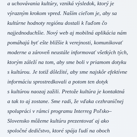
a uchovávania kultúry, vzniká výsledok, ktorý je
výrazným krokom vpred. Naším cieľom je, aby sa
kultúrne hodnoty regiónu dostali k ľuďom čo
najjednoduchšie. Nový web aj mobilná aplikácia nám
pomáhajú byť ešte bližšie k verejnosti, komunikovať
moderne a zároveň neustále informovať všetkých tých,
ktorým záleží na tom, aby sme boli v priamom dotyku
s kultúrou. Je totiž dôležité, aby sme najskôr efektívne
informáciu sprostredkovali a potom ten dotyk
s kultúrou naozaj zažili. Pretože kultúra je kontaktná
a tak to aj zostane. Sme radi, že vďaka cezhraničnej
spolupráci v rámci programu Interreg Poľsko–
Slovensko môžeme kultúru prezentovať aj ako
spoločné dedičstvo, ktoré spája ľudí na oboch