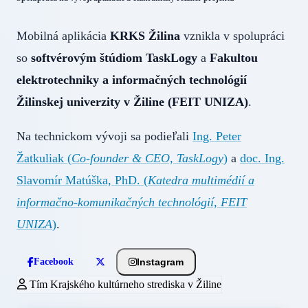
Mobilná aplikácia
KRKS Žilina
vznikla v spolupráci
so
softvérovým štúdiom TaskLogy
a
Fakultou
elektrotechniky a informačných technológií
Žilinskej univerzity v Žiline (FEIT UNIZA)
.
Na technickom vývoji sa podieľali
Ing. Peter
Žatkuliak (
Co-founder & CEO, TaskLogy
)
a
doc. Ing.
Slavomír Matúška, PhD. (
Katedra multimédií a
informačno-komunikačných technológií, FEIT
UNIZA
)
.
Instagram
Facebook
Tím Krajského kultúrneho strediska v Žiline