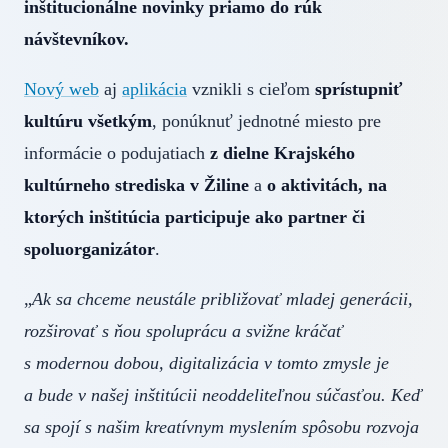
inštitucionálne novinky priamo do rúk
návštevníkov.
Nový web
aj
aplikácia
vznikli s cieľom
sprístupniť
kultúru všetkým
, ponúknuť jednotné miesto pre
informácie o podujatiach
z dielne Krajského
kultúrneho strediska v Žiline
a
o aktivitách, na
ktorých inštitúcia participuje ako partner či
spoluorganizátor
.
„
Ak sa chceme neustále približovať mladej generácii,
rozširovať s ňou spoluprácu a svižne kráčať
s modernou dobou, digitalizácia v tomto zmysle je
a bude v našej inštitúcii neoddeliteľnou súčasťou. Keď
sa spojí s našim kreatívnym myslením spôsobu rozvoja