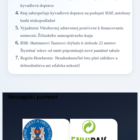
kyvadlovú dopravu
Kraj zabezpečuje kyvadlovú dopravu na podujatí SIAF, autobusy
budú nízkopodlažné
Vyjadrenie Všeobecnej zdravotnej poisťovne k financovaniu
nemocníc Žilinského samosprávneho kraja
BSK: Hartmutovi Tautzovi chýbalo k slobode 22 metrov.
Štyridsať rokov od smrti pripomínajú nové pamätné tabule
Región Horehronie: Nezabudnuteľné leto plné zážitkov a
dobrodružstva ani zďaleka nekončí
Strategickí partneri