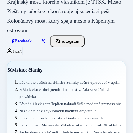
Krajinský most, ktorého vlastníkom je TTSK. Mesto
Piešťany súbežne rekonštruuje aj susediaci peší
Kolonádový most, ktorý spája mesto s Kúpeľným
ostrovom.
Instagram
Facebook
(tasr)
Súvisiace články
Lávku pre peších na sídlisku Solinky začnú opravovať v apríli
Pešiu lávku v obci prerobili na most, začala sa skúšobná
prevádzka
Pôvodnú lávku cez Teplicu nahradí širšie moderné premostenie
Názov pre novú cyklolávku navrhnú obyvatelia
Lávku pre peších cez cestu v Giraltovcich už osadili
Lávku ponad Moravu do Mikulčíc otvoria v utorok 29. októbra
Archeológovia SAV opäť hľadajú posledných Neandertálcov v