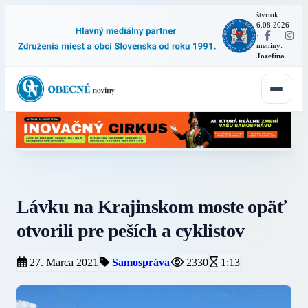
štvrtok
6.08.2026
·
meniny:
Jozefína
Lávku na Krajinskom moste opäť
otvorili pre peších a cyklistov
27. Marca 2021
Samospráva
2330
1:13