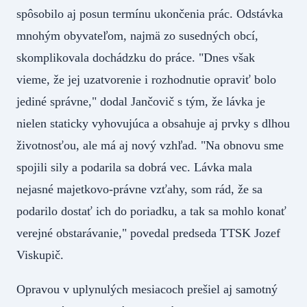
spôsobilo aj posun termínu ukončenia prác. Odstávka
mnohým obyvateľom, najmä zo susedných obcí,
skomplikovala dochádzku do práce. "Dnes však
vieme, že jej uzatvorenie i rozhodnutie opraviť bolo
jediné správne," dodal Jančovič s tým, že lávka je
nielen staticky vyhovujúca a obsahuje aj prvky s dlhou
životnosťou, ale má aj nový vzhľad. "Na obnovu sme
spojili sily a podarila sa dobrá vec. Lávka mala
nejasné majetkovo-právne vzťahy, som rád, že sa
podarilo dostať ich do poriadku, a tak sa mohlo konať
verejné obstarávanie," povedal predseda TTSK Jozef
Viskupič.
Opravou v uplynulých mesiacoch prešiel aj samotný