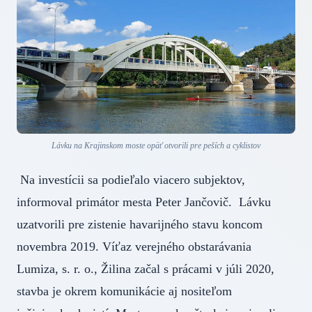
Lávku na Krajinskom moste opäť otvorili pre peších a cyklistov
Na investícii sa podieľalo viacero subjektov,
informoval primátor mesta Peter Jančovič. Lávku
uzatvorili pre zistenie havarijného stavu koncom
novembra 2019. Víťaz verejného obstarávania
Lumiza, s. r. o., Žilina začal s prácami v júli 2020,
stavba je okrem komunikácie aj nositeľom