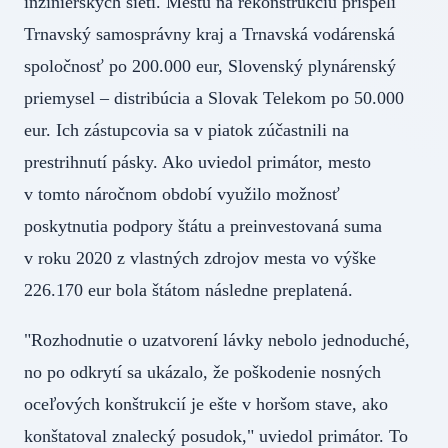
inžinierskych sietí. Mestu na rekonštrukciu prispeli
Trnavský samosprávny kraj a Trnavská vodárenská
spoločnosť po 200.000 eur, Slovenský plynárenský
priemysel – distribúcia a Slovak Telekom po 50.000
eur. Ich zástupcovia sa v piatok zúčastnili na
prestrihnutí pásky. Ako uviedol primátor, mesto
v tomto náročnom období využilo možnosť
poskytnutia podpory štátu a preinvestovaná suma
v roku 2020 z vlastných zdrojov mesta vo výške
226.170 eur bola štátom následne preplatená.
"Rozhodnutie o uzatvorení lávky nebolo jednoduché,
no po odkrytí sa ukázalo, že poškodenie nosných
oceľových konštrukcií je ešte v horšom stave, ako
konštatoval znalecký posudok," uviedol primátor. To